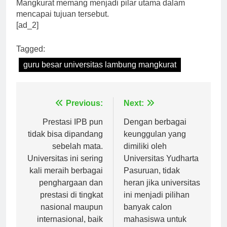
tingkat global. Guru Besar Universitas Lambung
Mangkurat memang menjadi pilar utama dalam
mencapai tujuan tersebut.
[ad_2]
Tagged:
guru besar universitas lambung mangkurat
Navigasi
Previous:
Next:
pos
Prestasi IPB pun
Dengan berbagai
tidak bisa dipandang
keunggulan yang
sebelah mata.
dimiliki oleh
Universitas ini sering
Universitas Yudharta
kali meraih berbagai
Pasuruan, tidak
penghargaan dan
heran jika universitas
prestasi di tingkat
ini menjadi pilihan
nasional maupun
banyak calon