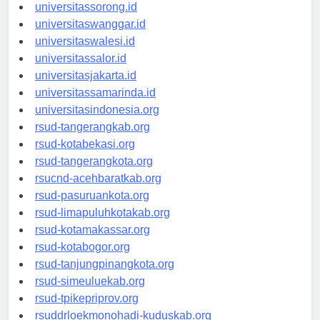
universitasmanokwari.id
universitassorong.id
universitaswanggar.id
universitaswalesi.id
universitassalor.id
universitasjakarta.id
universitassamarinda.id
universitasindonesia.org
rsud-tangerangkab.org
rsud-kotabekasi.org
rsud-tangerangkota.org
rsucnd-acehbaratkab.org
rsud-pasuruankota.org
rsud-limapuluhkotakab.org
rsud-kotamakassar.org
rsud-kotabogor.org
rsud-tanjungpinangkota.org
rsud-simeuluekab.org
rsud-tpikepriprov.org