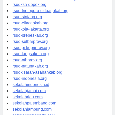
rsuddrloekmonohadi-kuduskab.org
rsudksa-depok.org
rsudrtnotopuro-sidoarjokab.org
rsud-sintang.org
rsud-cilacapkab.org
rsudkoja-jakarta.org
rsud-brebeskab.org
rsud-sulbarprov.org
rsudtpi-kepriprov.org
rsud-langsakota.org
rsud-ntbprov.org
rsud-natunakab.org
rsudkisaran-asahankab.org
rsud-indonesia.org
sekolahindonesia.id
sekolahjambi.com
sekolahriau.com
sekolahpalembang.com
sekolahlampung.com