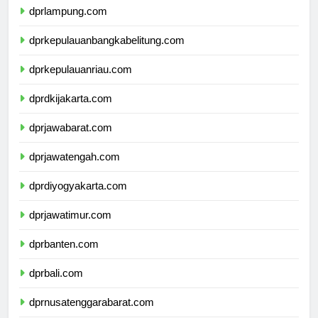
dprlampung.com
dprkepulauanbangkabelitung.com
dprkepulauanriau.com
dprdkijakarta.com
dprjawabarat.com
dprjawatengah.com
dprdiyogyakarta.com
dprjawatimur.com
dprbanten.com
dprbali.com
dprnusatenggarabarat.com