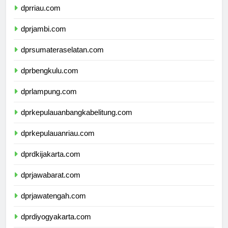
dprriau.com
dprjambi.com
dprsumateraselatan.com
dprbengkulu.com
dprlampung.com
dprkepulauanbangkabelitung.com
dprkepulauanriau.com
dprdkijakarta.com
dprjawabarat.com
dprjawatengah.com
dprdiyogyakarta.com