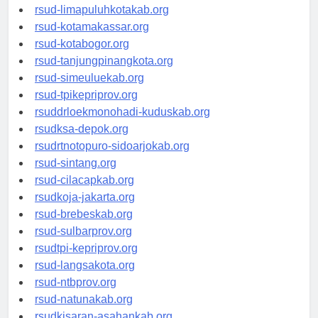
rsud-pasuruankota.org
rsud-limapuluhkotakab.org
rsud-kotamakassar.org
rsud-kotabogor.org
rsud-tanjungpinangkota.org
rsud-simeuluekab.org
rsud-tpikepriprov.org
rsuddrloekmonohadi-kuduskab.org
rsudksa-depok.org
rsudrtnotopuro-sidoarjokab.org
rsud-sintang.org
rsud-cilacapkab.org
rsudkoja-jakarta.org
rsud-brebeskab.org
rsud-sulbarprov.org
rsudtpi-kepriprov.org
rsud-langsakota.org
rsud-ntbprov.org
rsud-natunakab.org