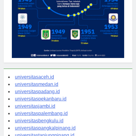
universitasaceh.id
universitasmedan.id
universitaspadang.id
universitaspekanbaru.id
universitasjambi.id
universitaspalembang.id
universitasbengkulu.id
universitaspangkalpinang.id