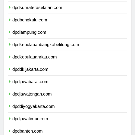
dpdjambi.com
dpdsumateraselatan.com
dpdbengkulu.com
dpdlampung.com
dpdkepulauanbangkabelitung.com
dpdkepulauanriau.com
dpddkijakarta.com
dpdjawabarat.com
dpdjawatengah.com
dpddiyogyakarta.com
dpdjawatimur.com