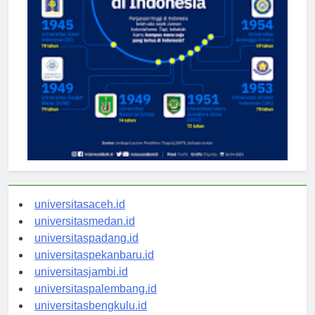
universitasaceh.id
universitasmedan.id
universitaspadang.id
universitaspekanbaru.id
universitasjambi.id
universitaspalembang.id