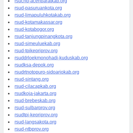
rsucnd-acehbaratkab.org
rsud-pasuruankota.org
rsud-limapuluhkotakab.org
rsud-kotamakassar.org
rsud-kotabogor.org
rsud-tanjungpinangkota.org
rsud-simeuluekab.org
rsud-tpikepriprov.org
rsuddrloekmonohadi-kuduskab.org
rsudksa-depok.org
rsudrtnotopuro-sidoarjokab.org
rsud-sintang.org
rsud-cilacapkab.org
rsudkoja-jakarta.org
rsud-brebeskab.org
rsud-sulbarprov.org
rsudtpi-kepriprov.org
rsud-langsakota.org