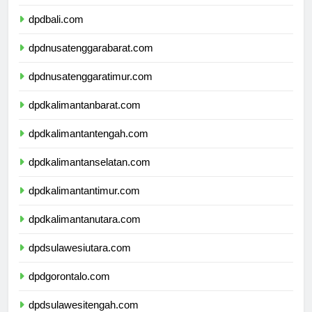
dpdbanten.com
dpdbali.com
dpdnusatenggarabarat.com
dpdnusatenggaratimur.com
dpdkalimantanbarat.com
dpdkalimantantengah.com
dpdkalimantanselatan.com
dpdkalimantantimur.com
dpdkalimantanutara.com
dpdsulawesiutara.com
dpdgorontalo.com