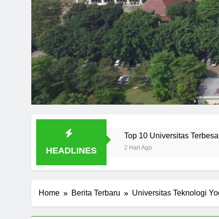
Depan
Top 10 Universitas Terbesar di Indonesia Berdas
2 Hari Ago
HEADLINES
Home
Berita Terbaru
Universitas Teknologi Y