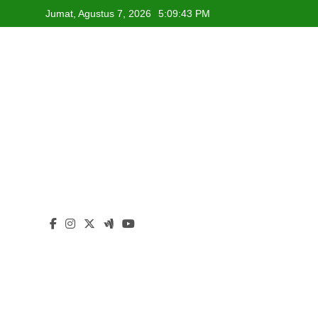
Skip
Jumat, Agustus 7, 2026
5:09:45 PM
to
content