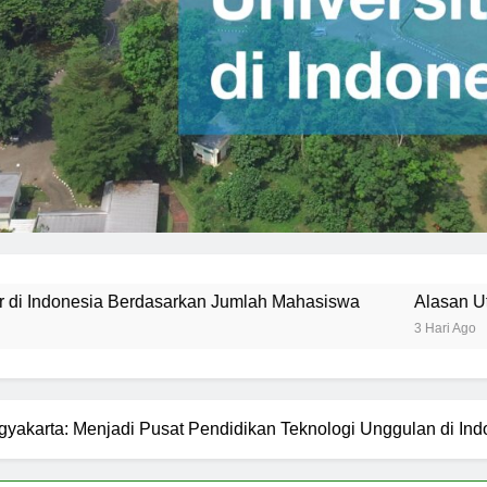
arkan Jumlah Mahasiswa
Alasan Utama Memilih Universit
3 Hari Ago
ogyakarta: Menjadi Pusat Pendidikan Teknologi Unggulan di Ind