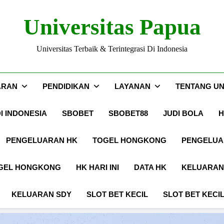
Universitas Papua
Universitas Terbaik & Terintegrasi Di Indonesia
ARAN
PENDIDIKAN
LAYANAN
TENTANG UN
I INDONESIA
SBOBET
SBOBET88
JUDI BOLA
H
PENGELUARAN HK
TOGEL HONGKONG
PENGELUA
GEL HONGKONG
HK HARI INI
DATA HK
KELUARAN
KELUARAN SDY
SLOT BET KECIL
SLOT BET KECI