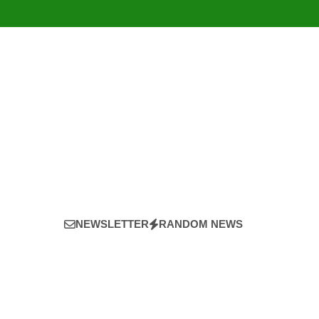
NEWSLETTER
RANDOM NEWS