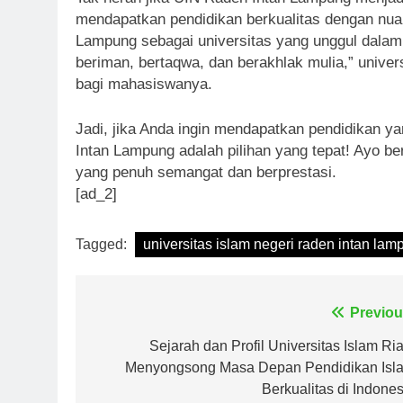
mendapatkan pendidikan berkualitas dengan nua
Lampung sebagai universitas yang unggul dalam
beriman, bertaqwa, dan berakhlak mulia,” univer
bagi mahasiswanya.
Jadi, jika Anda ingin mendapatkan pendidikan ya
Intan Lampung adalah pilihan yang tepat! Ayo b
yang penuh semangat dan berprestasi.
[ad_2]
Tagged:
universitas islam negeri raden intan la
Navigasi
Previou
pos
Sejarah dan Profil Universitas Islam Ria
Menyongsong Masa Depan Pendidikan Isl
Berkualitas di Indones