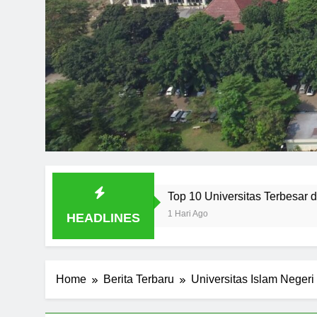
Top 10 Universitas Terbesar di Indonesia Berdasarkan 
1 Hari Ago
HEADLINES
Home
Berita Terbaru
Universitas Islam Neger