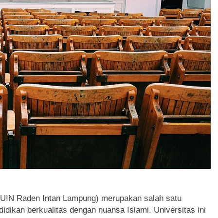
 (UIN Raden Intan Lampung) merupakan salah satu
idikan berkualitas dengan nuansa Islami. Universitas ini