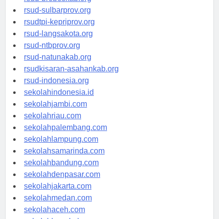
rsud-brebeskab.org
rsud-sulbarprov.org
rsudtpi-kepriprov.org
rsud-langsakota.org
rsud-ntbprov.org
rsud-natunakab.org
rsudkisaran-asahankab.org
rsud-indonesia.org
sekolahindonesia.id
sekolahjambi.com
sekolahriau.com
sekolahpalembang.com
sekolahlampung.com
sekolahsamarinda.com
sekolahbandung.com
sekolahdenpasar.com
sekolahjakarta.com
sekolahmedan.com
sekolahaceh.com