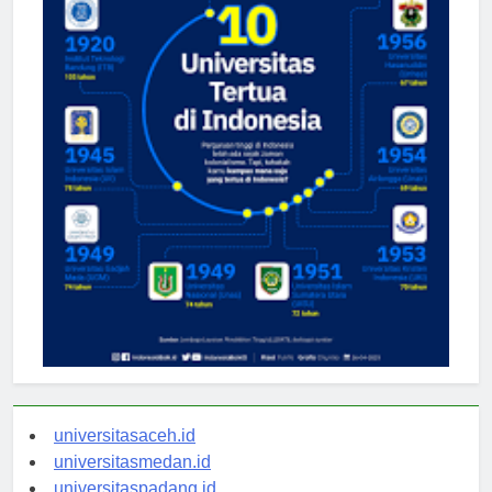
universitasaceh.id
universitasmedan.id