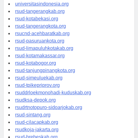
universitassamarinda.id
universitasindonesia.org
rsud-tangerangkab.org
rsud-kotabekasi.org
rsud-tangerangkota.org
rsucnd-acehbaratkab.org
rsud-pasuruankota.org
rsud-limapuluhkotakab.org
rsud-kotamakassar.org
rsud-kotabogor.org
rsud-tanjungpinangkota.org
rsud-simeuluekab.org
rsud-tpikepriprov.org
rsuddrloekmonohadi-kuduskab.org
rsudksa-depok.org
rsudrtnotopuro-sidoarjokab.org
rsud-sintang.org
rsud-cilacapkab.org
rsudkoja-jakarta.org