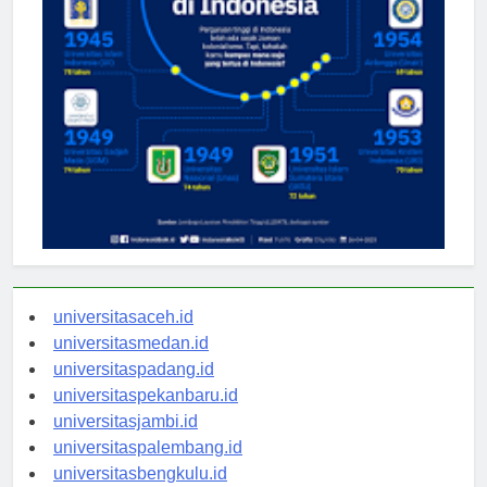
universitasaceh.id
universitasmedan.id
universitaspadang.id
universitaspekanbaru.id
universitasjambi.id
universitaspalembang.id