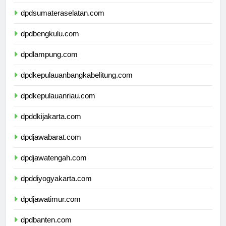
dpdjambi.com
dpdsumateraselatan.com
dpdbengkulu.com
dpdlampung.com
dpdkepulauanbangkabelitung.com
dpdkepulauanriau.com
dpddkijakarta.com
dpdjawabarat.com
dpdjawatengah.com
dpddiyogyakarta.com
dpdjawatimur.com