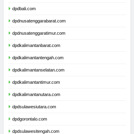
dpdbanten.com
dpdbali.com
dpdnusatenggarabarat.com
dpdnusatenggaratimur.com
dpdkalimantanbarat.com
dpdkalimantantengah.com
dpdkalimantanselatan.com
dpdkalimantantimur.com
dpdkalimantanutara.com
dpdsulawesiutara.com
dpdgorontalo.com