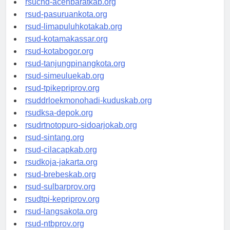
rsucnd-acehbaratkab.org
rsud-pasuruankota.org
rsud-limapuluhkotakab.org
rsud-kotamakassar.org
rsud-kotabogor.org
rsud-tanjungpinangkota.org
rsud-simeuluekab.org
rsud-tpikepriprov.org
rsuddrloekmonohadi-kuduskab.org
rsudksa-depok.org
rsudrtnotopuro-sidoarjokab.org
rsud-sintang.org
rsud-cilacapkab.org
rsudkoja-jakarta.org
rsud-brebeskab.org
rsud-sulbarprov.org
rsudtpi-kepriprov.org
rsud-langsakota.org