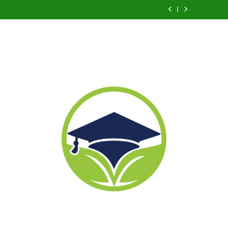
Alasan
Perbandingan
Brawijaya
di
Universitas
Memilih
Brawijaya
di
Universitas
Utama
Universitas
Negeri
Indonesia
Terbesar
Universitas
Negeri
Indonesia
Terbesar
Memilih
Brawijaya
dan
2025:
di
Dharmawangsa
dan
2025:
di
Universitas
Negeri
Swasta
10
Indonesia
untuk
Swasta
10
Indonesia
Dharmawangsa
dan
di
Terbaik
Berdasarkan
Pendidikan
di
Terbaik
Berdasarkan
untuk
Swasta
Malang
untuk
Jumlah
Tinggi
Malang
untuk
Jumlah
Pendidikan
di
Masa
Mahasiswa
Anda
Masa
Mahasiswa
Tinggi
Malang
Depan
Depan
Anda