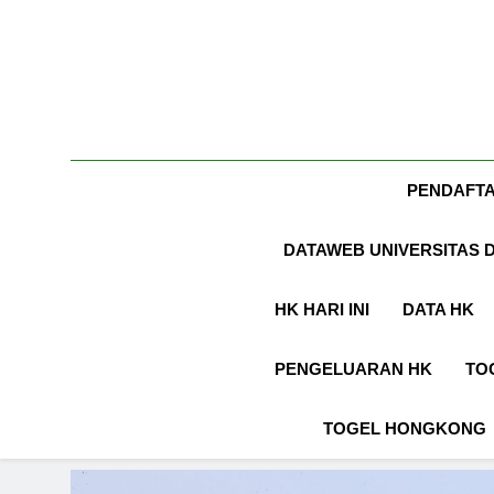
PENDAFT
DATAWEB UNIVERSITAS D
HK HARI INI
DATA HK
PENGELUARAN HK
TO
TOGEL HONGKONG