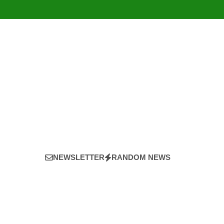
NEWSLETTER
RANDOM NEWS