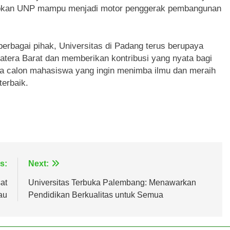
arapkan UNP mampu menjadi motor penggerak pembangunan
erbagai pihak, Universitas di Padang terus berupaya
atera Barat dan memberikan kontribusi yang nyata bagi
ara calon mahasiswa yang ingin menimba ilmu dan meraih
terbaik.
s:
Next:
at
Universitas Terbuka Palembang: Menawarkan
au
Pendidikan Berkualitas untuk Semua