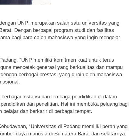
t dengan UNP, merupakan salah satu universitas yang
arat. Dengan berbagai program studi dan fasilitas
tama bagi para calon mahasiswa yang ingin mengejar
i Padang, “UNP memiliki komitmen kuat untuk terus
an guna mencetak generasi yang berkualitas dan mampu
kan dengan berbagai prestasi yang diraih oleh mahasiswa
nasional.
 berbagai instansi dan lembaga pendidikan di dalam
pendidikan dan penelitian. Hal ini membuka peluang bagi
lajar dan berkarir di berbagai tempat.
 Kebudayaan, “Universitas di Padang memiliki peran yang
umber daya manusia di Sumatera Barat dan sekitarnya.