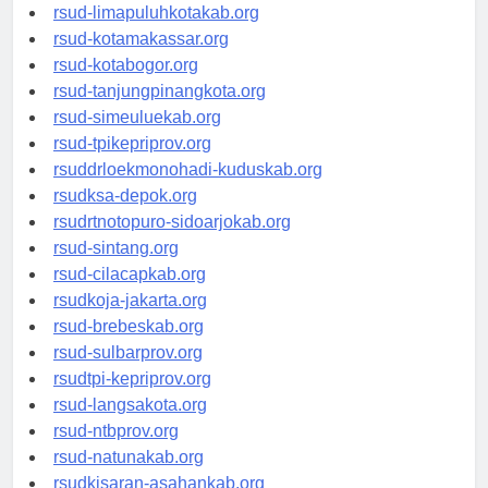
rsud-pasuruankota.org
rsud-limapuluhkotakab.org
rsud-kotamakassar.org
rsud-kotabogor.org
rsud-tanjungpinangkota.org
rsud-simeuluekab.org
rsud-tpikepriprov.org
rsuddrloekmonohadi-kuduskab.org
rsudksa-depok.org
rsudrtnotopuro-sidoarjokab.org
rsud-sintang.org
rsud-cilacapkab.org
rsudkoja-jakarta.org
rsud-brebeskab.org
rsud-sulbarprov.org
rsudtpi-kepriprov.org
rsud-langsakota.org
rsud-ntbprov.org
rsud-natunakab.org