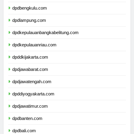
dpdsumateraselatan.com
dpdbengkulu.com
dpdlampung.com
dpdkepulauanbangkabelitung.com
dpdkepulauanriau.com
dpddkijakarta.com
dpdjawabarat.com
dpdjawatengah.com
dpddiyogyakarta.com
dpdjawatimur.com
dpdbanten.com