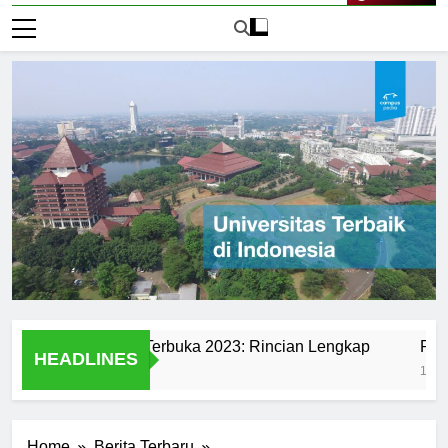
Live Now
di Universitas Terbuka 2023: Rincian Lengkap
Ranking Un
HEADLINES
1 Hari Ago