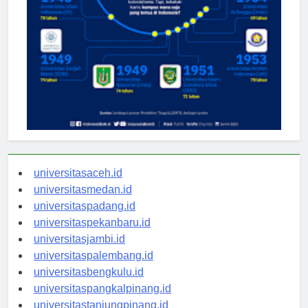
universitasaceh.id
universitasmedan.id
universitaspadang.id
universitaspekanbaru.id
universitasjambi.id
universitaspalembang.id
universitasbengkulu.id
universitaspangkalpinang.id