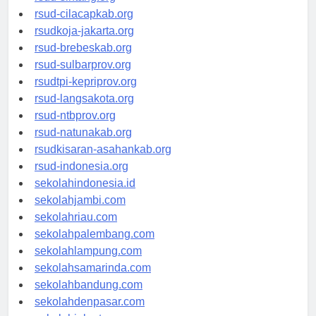
rsud-sintang.org
rsud-cilacapkab.org
rsudkoja-jakarta.org
rsud-brebeskab.org
rsud-sulbarprov.org
rsudtpi-kepriprov.org
rsud-langsakota.org
rsud-ntbprov.org
rsud-natunakab.org
rsudkisaran-asahankab.org
rsud-indonesia.org
sekolahindonesia.id
sekolahjambi.com
sekolahriau.com
sekolahpalembang.com
sekolahlampung.com
sekolahsamarinda.com
sekolahbandung.com
sekolahdenpasar.com