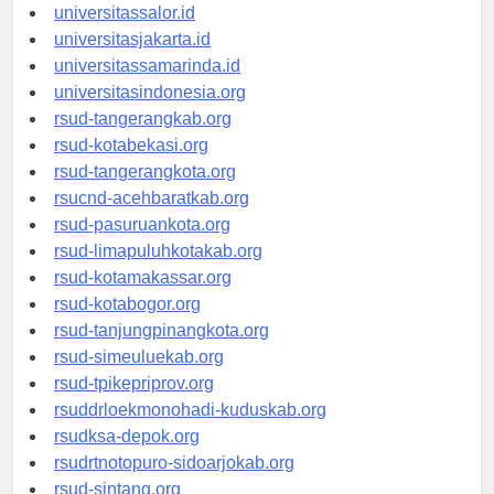
universitaswalesi.id
universitassalor.id
universitasjakarta.id
universitassamarinda.id
universitasindonesia.org
rsud-tangerangkab.org
rsud-kotabekasi.org
rsud-tangerangkota.org
rsucnd-acehbaratkab.org
rsud-pasuruankota.org
rsud-limapuluhkotakab.org
rsud-kotamakassar.org
rsud-kotabogor.org
rsud-tanjungpinangkota.org
rsud-simeuluekab.org
rsud-tpikepriprov.org
rsuddrloekmonohadi-kuduskab.org
rsudksa-depok.org
rsudrtnotopuro-sidoarjokab.org