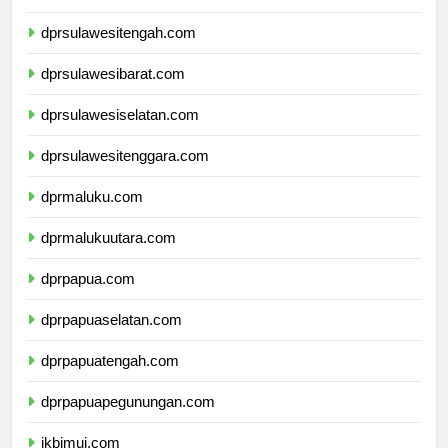
dprgorontalo.com
dprsulawesitengah.com
dprsulawesibarat.com
dprsulawesiselatan.com
dprsulawesitenggara.com
dprmaluku.com
dprmalukuutara.com
dprpapua.com
dprpapuaselatan.com
dprpapuatengah.com
dprpapuapegunungan.com