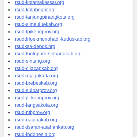
rsud-limapuluhkotakab.org
rsud-kotamakassar.org
rsud-kotabogor.org
rsud-tanjungpinangkota.org
rsud-simeuluekab.org
rsud-tpikepriprov.org
rsuddrloekmonohadi-kuduskab.org
rsudksa-depok.org
rsudrtnotopuro-sidoarjokab.org
rsud-sintang.org
rsud-cilacapkab.org
rsudkoja-jakarta.org
rsud-brebeskab.org
rsud-sulbarprov.org
rsudtpi-kepriprov.org
rsud-langsakota.org
rsud-ntbprov.org
rsud-natunakab.org
rsudkisaran-asahankab.org