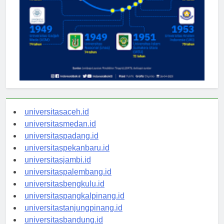
universitasaceh.id
universitasmedan.id
universitaspadang.id
universitaspekanbaru.id
universitasjambi.id
universitaspalembang.id
universitasbengkulu.id
universitaspangkalpinang.id
universitastanjungpinang.id