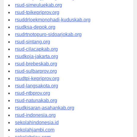
rsud-simeuluekab.org
rsud-tpikepriprov.org
rsuddrloekmonohadi-kuduskab.org
rsudksa-depok.org
rsudrtnotopuro-sidoarjokab.org
rsud-sintang.org
rsud-cilacapkab.org
rsudkoja-jakarta.org
rsud-brebeskab.org
rsud-sulbarprov.org
rsudtpi-kepriprov.org
rsud-langsakota.org
rsud-ntbprov.org
rsud-natunakab.org
rsudkisaran-asahankab.org
rsud-indonesia.org
sekolahindonesia.id
sekolahjambi.com