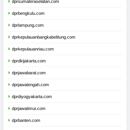
dprsumateraselatan.com
dprbengkulu.com
dprlampung.com
dprkepulauanbangkabelitung.com
dprkepulauanriau.com
dprdkijakarta.com
dprjawabarat.com
dprjawatengah.com
dprdiyogyakarta.com
dprjawatimur.com
dprbanten.com