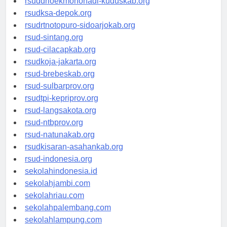
rsuddrloekmonohadi-kuduskab.org
rsudksa-depok.org
rsudrtnotopuro-sidoarjokab.org
rsud-sintang.org
rsud-cilacapkab.org
rsudkoja-jakarta.org
rsud-brebeskab.org
rsud-sulbarprov.org
rsudtpi-kepriprov.org
rsud-langsakota.org
rsud-ntbprov.org
rsud-natunakab.org
rsudkisaran-asahankab.org
rsud-indonesia.org
sekolahindonesia.id
sekolahjambi.com
sekolahriau.com
sekolahpalembang.com