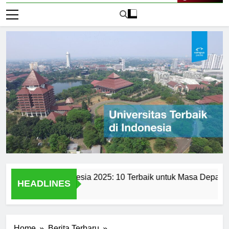
Live Now
sitas di Indonesia 2025: 10 Terbaik untuk Masa Depan
T
HEADLINES
2