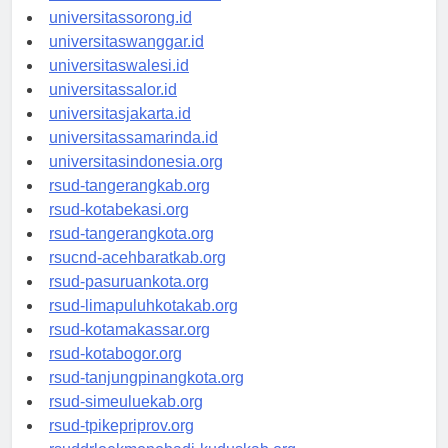
universitasmanokwari.id
universitassorong.id
universitaswanggar.id
universitaswalesi.id
universitassalor.id
universitasjakarta.id
universitassamarinda.id
universitasindonesia.org
rsud-tangerangkab.org
rsud-kotabekasi.org
rsud-tangerangkota.org
rsucnd-acehbaratkab.org
rsud-pasuruankota.org
rsud-limapuluhkotakab.org
rsud-kotamakassar.org
rsud-kotabogor.org
rsud-tanjungpinangkota.org
rsud-simeuluekab.org
rsud-tpikepriprov.org