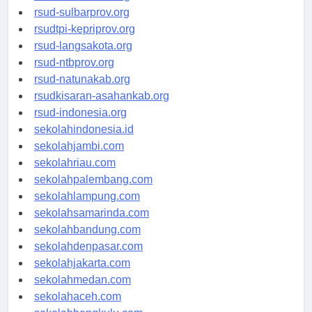
rsud-brebeskab.org
rsud-sulbarprov.org
rsudtpi-kepriprov.org
rsud-langsakota.org
rsud-ntbprov.org
rsud-natunakab.org
rsudkisaran-asahankab.org
rsud-indonesia.org
sekolahindonesia.id
sekolahjambi.com
sekolahriau.com
sekolahpalembang.com
sekolahlampung.com
sekolahsamarinda.com
sekolahbandung.com
sekolahdenpasar.com
sekolahjakarta.com
sekolahmedan.com
sekolahaceh.com