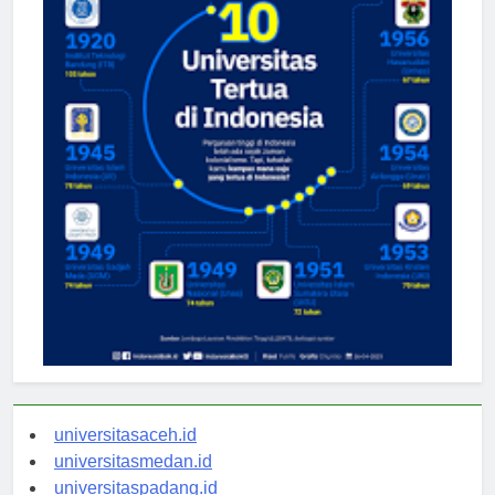
universitasaceh.id
universitasmedan.id