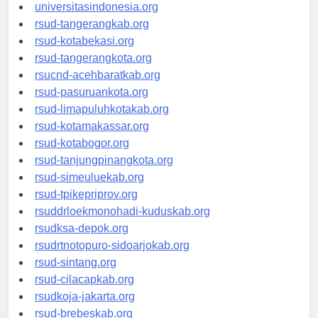
universitassamarinda.id
universitasindonesia.org
rsud-tangerangkab.org
rsud-kotabekasi.org
rsud-tangerangkota.org
rsucnd-acehbaratkab.org
rsud-pasuruankota.org
rsud-limapuluhkotakab.org
rsud-kotamakassar.org
rsud-kotabogor.org
rsud-tanjungpinangkota.org
rsud-simeuluekab.org
rsud-tpikepriprov.org
rsuddrloekmonohadi-kuduskab.org
rsudksa-depok.org
rsudrtnotopuro-sidoarjokab.org
rsud-sintang.org
rsud-cilacapkab.org
rsudkoja-jakarta.org