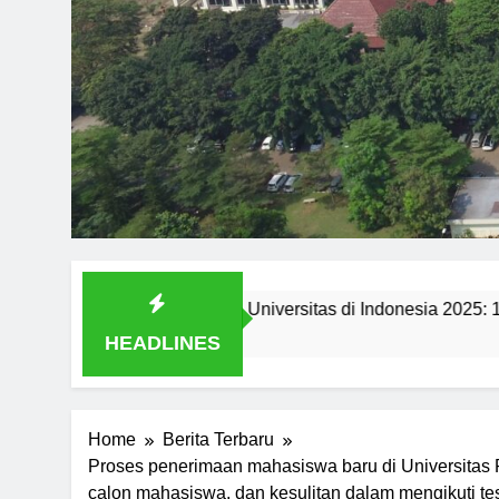
ing Universitas di Indonesia 2025: 10 Terbaik untuk Masa Dep
 Ago
HEADLINES
Home
Berita Terbaru
Proses penerimaan mahasiswa baru di Universitas P
calon mahasiswa, dan kesulitan dalam mengikuti tes