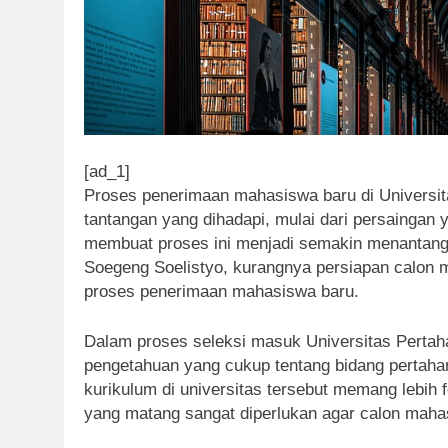
[ad_1]
Proses penerimaan mahasiswa baru di Universi
tantangan yang dihadapi, mulai dari persaingan y
membuat proses ini menjadi semakin menantang.
Soegeng Soelistyo, kurangnya persiapan calon 
proses penerimaan mahasiswa baru.
Dalam proses seleksi masuk Universitas Pertah
pengetahuan yang cukup tentang bidang pertaha
kurikulum di universitas tersebut memang lebih 
yang matang sangat diperlukan agar calon mahas