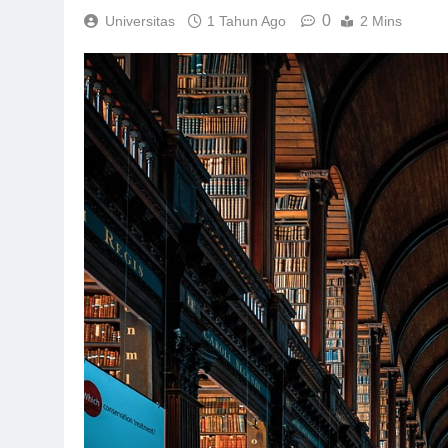
0
Universitas
1 Tahun Ago
2 Mins