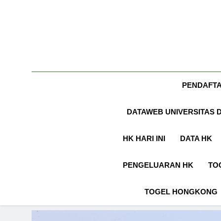
PENDAFT
DATAWEB UNIVERSITAS D
HK HARI INI
DATA HK
PENGELUARAN HK
TO
TOGEL HONGKONG