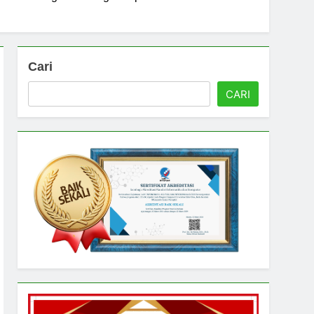
Cari
CARI