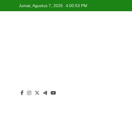
Skip
Jumat, Agustus 7, 2026
4:00:55 PM
to
content