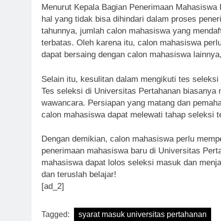
Menurut Kepala Bagian Penerimaan Mahasiswa Bar
hal yang tidak bisa dihindari dalam proses pene
tahunnya, jumlah calon mahasiswa yang mendaft
terbatas. Oleh karena itu, calon mahasiswa pe
dapat bersaing dengan calon mahasiswa lainnya,
Selain itu, kesulitan dalam mengikuti tes seleks
Tes seleksi di Universitas Pertahanan biasanya
wawancara. Persiapan yang matang dan pemahama
calon mahasiswa dapat melewati tahap seleksi t
Dengan demikian, calon mahasiswa perlu memper
penerimaan mahasiswa baru di Universitas Pert
mahasiswa dapat lolos seleksi masuk dan menjad
dan teruslah belajar!
[ad_2]
Tagged:
syarat masuk universitas pertahanan