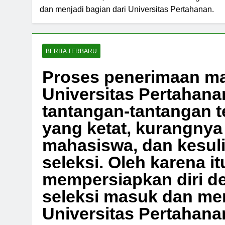
dan menjadi bagian dari Universitas Pertahanan.
BERITA TERBARU
Proses penerimaan ma
Universitas Pertahana
tantangan-tantangan t
yang ketat, kurangnya
mahasiswa, dan kesuli
seleksi. Oleh karena i
mempersiapkan diri de
seleksi masuk dan men
Universitas Pertahana