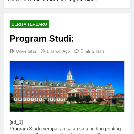
Home
Berita Terbaru
Program Studi:
BERITA TERBARU
Program Studi:
0
Universitas
1 Tahun Ago
2 Mins
[ad_1]