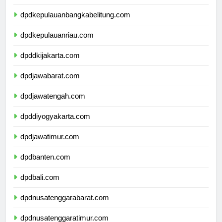
dpdlampung.com
dpdkepulauanbangkabelitung.com
dpdkepulauanriau.com
dpddkijakarta.com
dpdjawabarat.com
dpdjawatengah.com
dpddiyogyakarta.com
dpdjawatimur.com
dpdbanten.com
dpdbali.com
dpdnusatenggarabarat.com