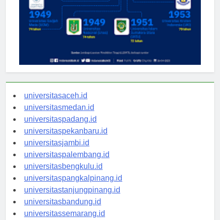
universitasaceh.id
universitasmedan.id
universitaspadang.id
universitaspekanbaru.id
universitasjambi.id
universitaspalembang.id
universitasbengkulu.id
universitaspangkalpinang.id
universitastanjungpinang.id
universitasbandung.id