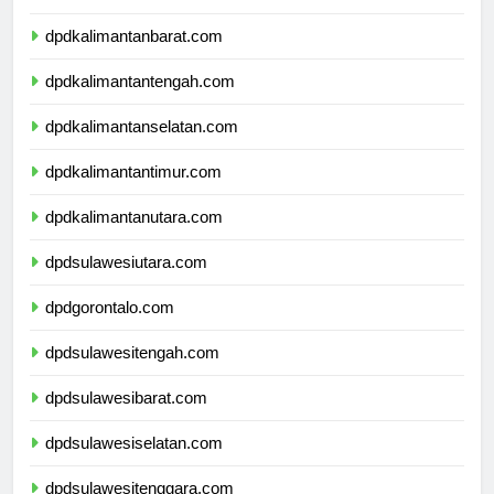
dpdnusatenggaratimur.com
dpdkalimantanbarat.com
dpdkalimantantengah.com
dpdkalimantanselatan.com
dpdkalimantantimur.com
dpdkalimantanutara.com
dpdsulawesiutara.com
dpdgorontalo.com
dpdsulawesitengah.com
dpdsulawesibarat.com
dpdsulawesiselatan.com