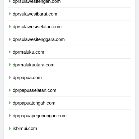
dprsulawesitengah.com
dprsulawesibarat.com
dprsulawesiselatan.com
dprsulawesitenggara.com
dprmaluku.com
dprmalukuutara.com
dprpapua.com
dprpapuaselatan.com
dprpapuatengah.com
dprpapuapegunungan.com
ikbimui.com