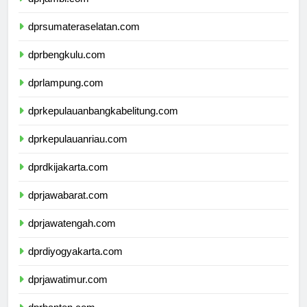
dprjambi.com
dprsumateraselatan.com
dprbengkulu.com
dprlampung.com
dprkepulauanbangkabelitung.com
dprkepulauanriau.com
dprdkijakarta.com
dprjawabarat.com
dprjawatengah.com
dprdiyogyakarta.com
dprjawatimur.com