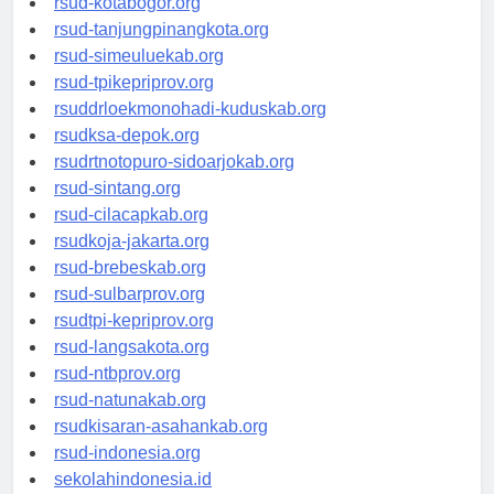
rsud-kotabogor.org
rsud-tanjungpinangkota.org
rsud-simeuluekab.org
rsud-tpikepriprov.org
rsuddrloekmonohadi-kuduskab.org
rsudksa-depok.org
rsudrtnotopuro-sidoarjokab.org
rsud-sintang.org
rsud-cilacapkab.org
rsudkoja-jakarta.org
rsud-brebeskab.org
rsud-sulbarprov.org
rsudtpi-kepriprov.org
rsud-langsakota.org
rsud-ntbprov.org
rsud-natunakab.org
rsudkisaran-asahankab.org
rsud-indonesia.org