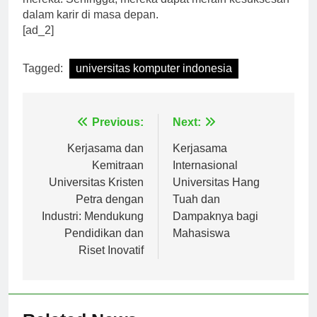
mereka. Sehingga, mereka dapat meraih kesuksesan
dalam karir di masa depan.
[ad_2]
Tagged:
universitas komputer indonesia
Navigasi
Previous:
Next:
pos
Kerjasama dan
Kerjasama
Kemitraan
Internasional
Universitas Kristen
Universitas Hang
Petra dengan
Tuah dan
Industri: Mendukung
Dampaknya bagi
Pendidikan dan
Mahasiswa
Riset Inovatif