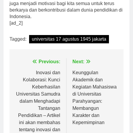
tidak hanya menjadi contoh yang patut diikuti, namun
juga menjadi motivasi bagi kita semua untuk terus
berkarya dan berkontribusi dalam dunia pendidikan di
Indonesia.
[ad_2]
Tagged:
universitas 17 agustus 1945 jakarta
Navigasi
Previous:
Next:
pos
Inovasi dan
Keunggulan
Kolaborasi: Kunci
Akademik dan
Keberhasilan
Kegiatan Mahasiswa
Universitas Samudra
di Universitas
dalam Menghadapi
Parahyangan:
Tantangan
Membangun
Pendidikan – Artikel
Karakter dan
ini akan membahas
Kepemimpinan