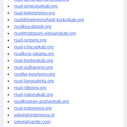
rsud-tanjungpinangkota.org
rsud-simeuluekab.org
rsud-tpikepriprov.org
rsuddrloekmonohadi-kuduskab.org
rsudksa-depok.org
rsudrtnotopuro-sidoarjokab.org
rsud-sintang.org
rsud-cilacapkab.org
rsudkoja-jakarta.org
rsud-brebeskab.org
rsud-sulbarprov.org
rsudtpi-kepriprov.org
rsud-langsakota.org
rsud-ntbprov.org
rsud-natunakab.org
rsudkisaran-asahankab.org
rsud-indonesia.org
sekolahindonesia.id
sekolahjambi.com