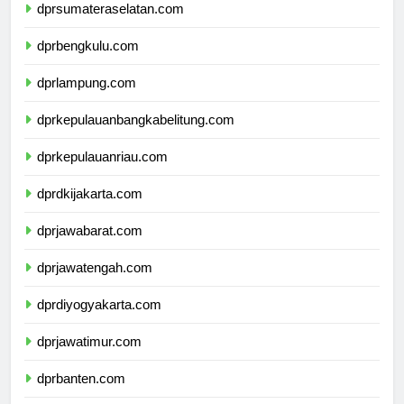
dprsumateraselatan.com
dprbengkulu.com
dprlampung.com
dprkepulauanbangkabelitung.com
dprkepulauanriau.com
dprdkijakarta.com
dprjawabarat.com
dprjawatengah.com
dprdiyogyakarta.com
dprjawatimur.com
dprbanten.com