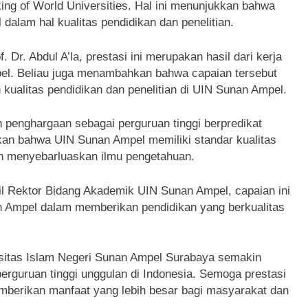
ing of World Universities. Hal ini menunjukkan bahwa
alam hal kualitas pendidikan dan penelitian.
Dr. Abdul A’la, prestasi ini merupakan hasil dari kerja
el. Beliau juga menambahkan bahwa capaian tersebut
kualitas pendidikan dan penelitian di UIN Sunan Ampel.
h penghargaan sebagai perguruan tinggi berpredikat
kkan bahwa UIN Sunan Ampel memiliki standar kualitas
an menyebarluaskan ilmu pengetahuan.
il Rektor Bidang Akademik UIN Sunan Ampel, capaian ini
n Ampel dalam memberikan pendidikan yang berkualitas
rsitas Islam Negeri Sunan Ampel Surabaya semakin
erguruan tinggi unggulan di Indonesia. Semoga prestasi
emberikan manfaat yang lebih besar bagi masyarakat dan