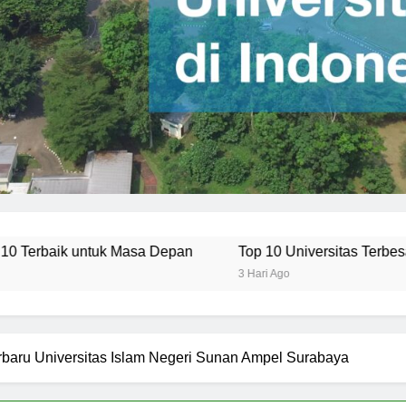
n
Top 10 Universitas Terbesar di Indonesia Berdasarka
3 Hari Ago
rbaru Universitas Islam Negeri Sunan Ampel Surabaya