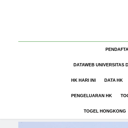
PENDAFT
DATAWEB UNIVERSITAS D
HK HARI INI
DATA HK
PENGELUARAN HK
TO
TOGEL HONGKONG