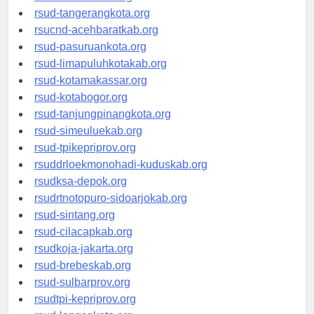
rsud-kotabekasi.org
rsud-tangerangkota.org
rsucnd-acehbaratkab.org
rsud-pasuruankota.org
rsud-limapuluhkotakab.org
rsud-kotamakassar.org
rsud-kotabogor.org
rsud-tanjungpinangkota.org
rsud-simeuluekab.org
rsud-tpikepriprov.org
rsuddrloekmonohadi-kuduskab.org
rsudksa-depok.org
rsudrtnotopuro-sidoarjokab.org
rsud-sintang.org
rsud-cilacapkab.org
rsudkoja-jakarta.org
rsud-brebeskab.org
rsud-sulbarprov.org
rsudtpi-kepriprov.org