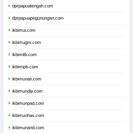
dprpapuatengah.com
dprpapuapegunungan.com
ikbimui.com
ikbimugm.com
ikbimitb.com
ikbimipb.com
ikbimunair.com
ikbimundip.com
ikbimunpad.com
ikbimunhas.com
ikbimunand.com