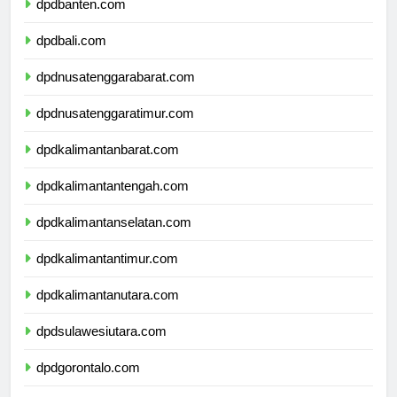
dpdbanten.com
dpdbali.com
dpdnusatenggarabarat.com
dpdnusatenggaratimur.com
dpdkalimantanbarat.com
dpdkalimantantengah.com
dpdkalimantanselatan.com
dpdkalimantantimur.com
dpdkalimantanutara.com
dpdsulawesiutara.com
dpdgorontalo.com