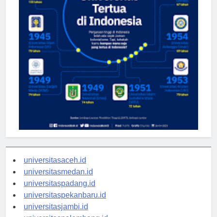
universitasaceh.id
universitasmedan.id
universitaspadang.id
universitaspekanbaru.id
universitasjambi.id