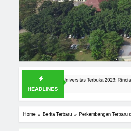
h di Universitas Terbuka 2023: Rincian Lengkap
Ranking 
2 Hari Ago
HEADLINES
Home
Berita Terbaru
Perkembangan Terbaru d