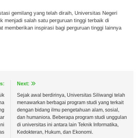
asi gemilang yang telah diraih, Universitas Negeri
enjadi salah satu perguruan tinggi terbaik di
 memberikan inspirasi bagi perguruan tinggi lainnya
s:
Next:
ik
Sejak awal berdirinya, Universitas Siliwangi telah
na
menawarkan berbagai program studi yang terkait
ng
dengan bidang ilmu pengetahuan alam, sosial,
ar
dan humaniora. Beberapa program studi unggulan
ini
di universitas ini antara lain Teknik Informatika,
as
Kedokteran, Hukum, dan Ekonomi.