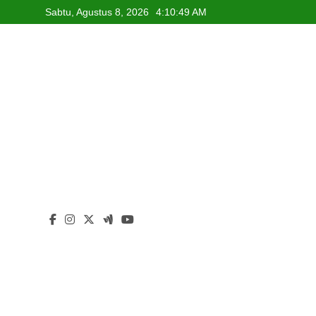
Skip
Sabtu, Agustus 8, 2026
4:10:51 AM
to
content