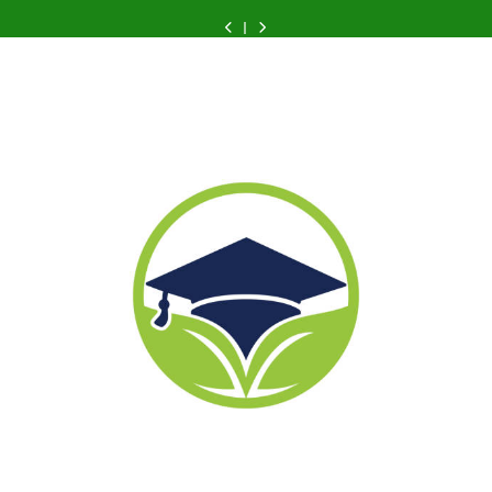
Top
Top
Biaya
Ranking
Top
Top
Biaya
10
Programs
Kuliah
Universitas
10
Programs
Kuliah
Ranking
Top
Universitas
Offered
di
di
Universitas
Offered
di
Universitas
10
Terbesar
at
Universitas
Indonesia
Terbesar
at
Universitas
di
Universitas
di
Universitas
Terbuka
2025:
di
Universitas
Terbuka
Indonesia
Terbesar
Indonesia
Bale
2023:
10
Indonesia
Bale
2023:
2025:
di
Berdasarkan
Bandung
Rincian
Terbaik
Berdasarkan
Bandung
Rincian
10
Indonesia
Jumlah
Lengkap
untuk
Jumlah
Lengkap
Terbaik
Berdasarkan
Mahasiswa
Masa
Mahasiswa
untuk
Jumlah
Depan
Masa
Mahasiswa
Depan