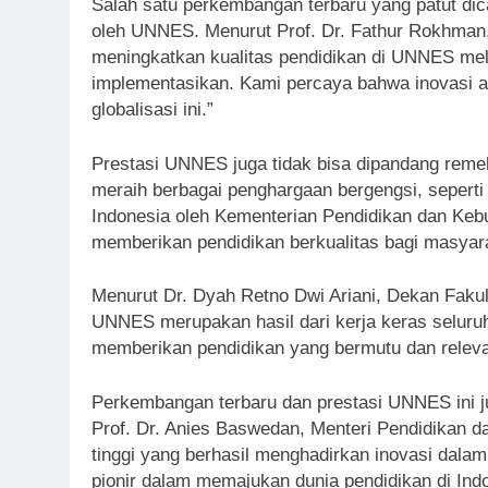
Salah satu perkembangan terbaru yang patut dic
oleh UNNES. Menurut Prof. Dr. Fathur Rokhman
meningkatkan kualitas pendidikan di UNNES mela
implementasikan. Kami percaya bahwa inovasi a
globalisasi ini.”
Prestasi UNNES juga tidak bisa dipandang reme
meraih berbagai penghargaan bergengsi, seperti 
Indonesia oleh Kementerian Pendidikan dan Ke
memberikan pendidikan berkualitas bagi masyar
Menurut Dr. Dyah Retno Dwi Ariani, Dekan Fakul
UNNES merupakan hasil dari kerja keras seluru
memberikan pendidikan yang bermutu dan releva
Perkembangan terbaru dan prestasi UNNES ini ju
Prof. Dr. Anies Baswedan, Menteri Pendidikan
tinggi yang berhasil menghadirkan inovasi dala
pionir dalam memajukan dunia pendidikan di Indo