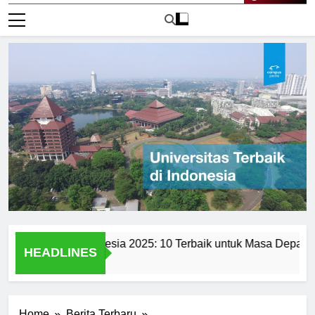
Live Now
sitas di Indonesia 2025: 10 Terbaik untuk Masa Depan
T
HEADLINES
1