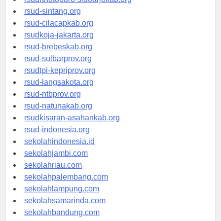
rsudrtnotopuro-sidoarjokab.org
rsud-sintang.org
rsud-cilacapkab.org
rsudkoja-jakarta.org
rsud-brebeskab.org
rsud-sulbarprov.org
rsudtpi-kepriprov.org
rsud-langsakota.org
rsud-ntbprov.org
rsud-natunakab.org
rsudkisaran-asahankab.org
rsud-indonesia.org
sekolahindonesia.id
sekolahjambi.com
sekolahriau.com
sekolahpalembang.com
sekolahlampung.com
sekolahsamarinda.com