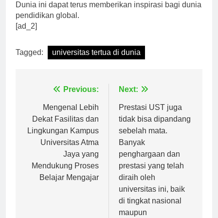
Semoga perjalanan panjang Universitas Tertua di
Dunia ini dapat terus memberikan inspirasi bagi dunia
pendidikan global.
[ad_2]
Tagged:
universitas tertua di dunia
Navigasi
Previous:
Next:
pos
Mengenal Lebih
Prestasi UST juga
Dekat Fasilitas dan
tidak bisa dipandang
Lingkungan Kampus
sebelah mata.
Universitas Atma
Banyak
Jaya yang
penghargaan dan
Mendukung Proses
prestasi yang telah
Belajar Mengajar
diraih oleh
universitas ini, baik
di tingkat nasional