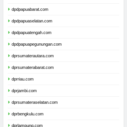
dpdpapua.com
dpdpapuabarat.com
dpdpapuaselatan.com
dpdpapuatengah.com
dpdpapuapegunungan.com
dprsumaterautara.com
dprsumaterabarat.com
dprriau.com
dprjambi.com
dprsumateraselatan.com
dprbengkulu.com