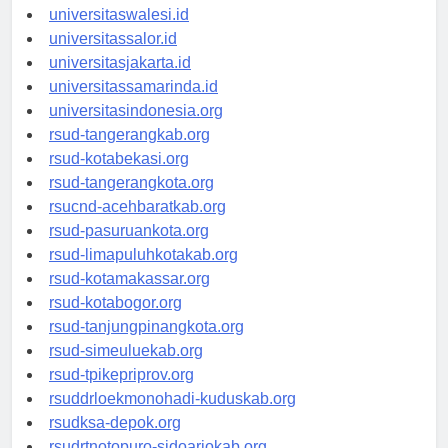
universitaswanggar.id
universitaswalesi.id
universitassalor.id
universitasjakarta.id
universitassamarinda.id
universitasindonesia.org
rsud-tangerangkab.org
rsud-kotabekasi.org
rsud-tangerangkota.org
rsucnd-acehbaratkab.org
rsud-pasuruankota.org
rsud-limapuluhkotakab.org
rsud-kotamakassar.org
rsud-kotabogor.org
rsud-tanjungpinangkota.org
rsud-simeuluekab.org
rsud-tpikepriprov.org
rsuddrloekmonohadi-kuduskab.org
rsudksa-depok.org