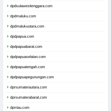
dpdsulawesiselatan.com
dpdsulawesitenggara.com
dpdmaluku.com
dpdmalukuutara.com
dpdpapua.com
dpdpapuabarat.com
dpdpapuaselatan.com
dpdpapuatengah.com
dpdpapuapegunungan.com
dprsumaterautara.com
dprsumaterabarat.com