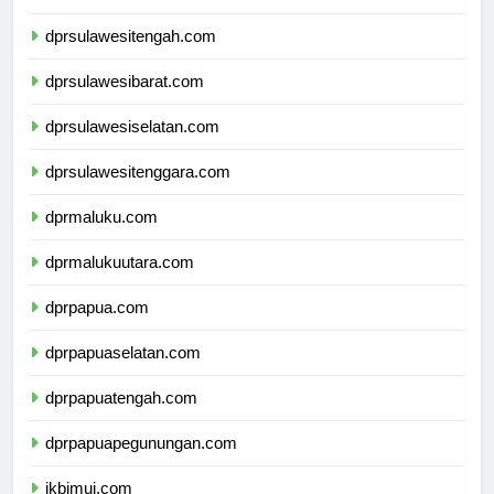
dprgorontalo.com
dprsulawesitengah.com
dprsulawesibarat.com
dprsulawesiselatan.com
dprsulawesitenggara.com
dprmaluku.com
dprmalukuutara.com
dprpapua.com
dprpapuaselatan.com
dprpapuatengah.com
dprpapuapegunungan.com