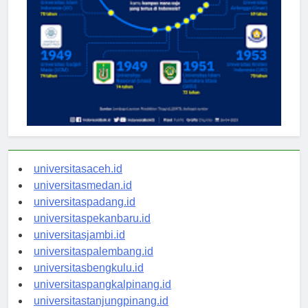
universitasaceh.id
universitasmedan.id
universitaspadang.id
universitaspekanbaru.id
universitasjambi.id
universitaspalembang.id
universitasbengkulu.id
universitaspangkalpinang.id