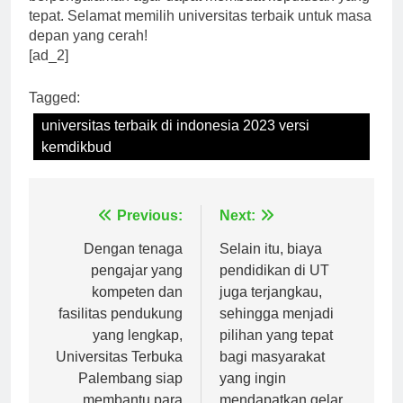
berpengalaman agar dapat membuat keputusan yang
tepat. Selamat memilih universitas terbaik untuk masa
depan yang cerah!
[ad_2]
Tagged:
universitas terbaik di indonesia 2023 versi
kemdikbud
Navigasi
Previous:
Next:
pos
Dengan tenaga
Selain itu, biaya
pengajar yang
pendidikan di UT
kompeten dan
juga terjangkau,
fasilitas pendukung
sehingga menjadi
yang lengkap,
pilihan yang tepat
Universitas Terbuka
bagi masyarakat
Palembang siap
yang ingin