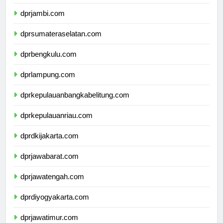
dprriau.com
dprjambi.com
dprsumateraselatan.com
dprbengkulu.com
dprlampung.com
dprkepulauanbangkabelitung.com
dprkepulauanriau.com
dprdkijakarta.com
dprjawabarat.com
dprjawatengah.com
dprdiyogyakarta.com