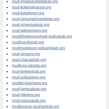
rsud-limapuluhkotakab.org
rsud-kotamakassar.org
rsud-kotabogor.org
rsud-tanjungpinangkota.org
rsud-simeuluekab.org
rsud-tpikepriprov.org
rsuddrloekmonohadi-kuduskab.org
rsudksa-depok.org
rsudrtnotopuro-sidoarjokab.org
rsud-sintang.org
rsud-cilacapkab.org
rsudkoja-jakarta.org
rsud-brebeskab.org
rsud-sulbarprov.org
rsudtpi-kepriprov.org
rsud-langsakota.org
rsud-ntbprov.org
rsud-natunakab.org