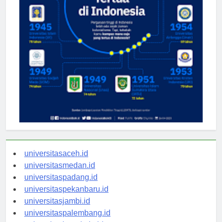
universitasaceh.id
universitasmedan.id
universitaspadang.id
universitaspekanbaru.id
universitasjambi.id
universitaspalembang.id