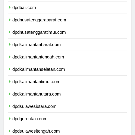
dpdbanten.com
dpdbali.com
dpdnusatenggarabarat.com
dpdnusatenggaratimur.com
dpdkalimantanbarat.com
dpdkalimantantengah.com
dpdkalimantanselatan.com
dpdkalimantantimur.com
dpdkalimantanutara.com
dpdsulawesiutara.com
dpdgorontalo.com