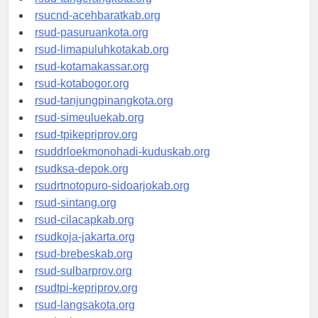
rsud-tangerangkota.org
rsucnd-acehbaratkab.org
rsud-pasuruankota.org
rsud-limapuluhkotakab.org
rsud-kotamakassar.org
rsud-kotabogor.org
rsud-tanjungpinangkota.org
rsud-simeuluekab.org
rsud-tpikepriprov.org
rsuddrloekmonohadi-kuduskab.org
rsudksa-depok.org
rsudrtnotopuro-sidoarjokab.org
rsud-sintang.org
rsud-cilacapkab.org
rsudkoja-jakarta.org
rsud-brebeskab.org
rsud-sulbarprov.org
rsudtpi-kepriprov.org
rsud-langsakota.org