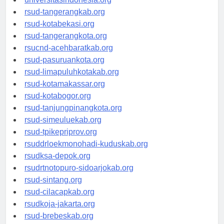
universitasindonesia.org
rsud-tangerangkab.org
rsud-kotabekasi.org
rsud-tangerangkota.org
rsucnd-acehbaratkab.org
rsud-pasuruankota.org
rsud-limapuluhkotakab.org
rsud-kotamakassar.org
rsud-kotabogor.org
rsud-tanjungpinangkota.org
rsud-simeuluekab.org
rsud-tpikepriprov.org
rsuddrloekmonohadi-kuduskab.org
rsudksa-depok.org
rsudrtnotopuro-sidoarjokab.org
rsud-sintang.org
rsud-cilacapkab.org
rsudkoja-jakarta.org