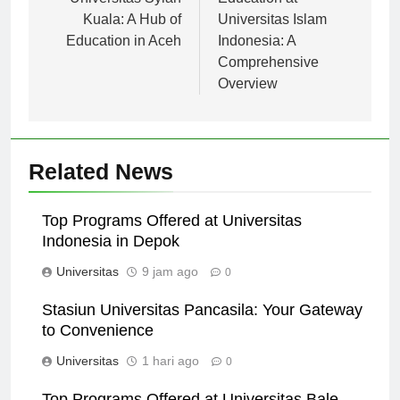
Universitas Syiah
Education at
Kuala: A Hub of
Universitas Islam
Education in Aceh
Indonesia: A
Comprehensive
Overview
Related News
Top Programs Offered at Universitas
Indonesia in Depok
Universitas
9 jam ago
0
Stasiun Universitas Pancasila: Your Gateway
to Convenience
Universitas
1 hari ago
0