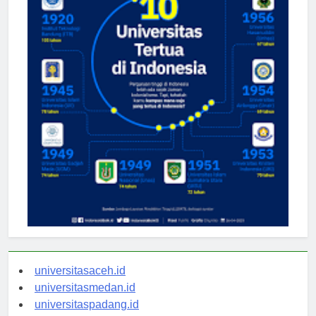
universitasaceh.id
universitasmedan.id