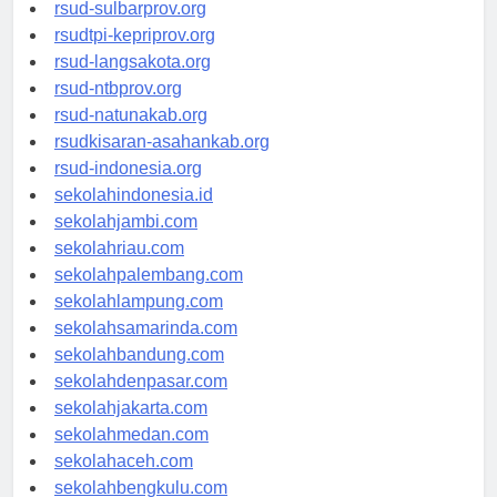
rsud-brebeskab.org
rsud-sulbarprov.org
rsudtpi-kepriprov.org
rsud-langsakota.org
rsud-ntbprov.org
rsud-natunakab.org
rsudkisaran-asahankab.org
rsud-indonesia.org
sekolahindonesia.id
sekolahjambi.com
sekolahriau.com
sekolahpalembang.com
sekolahlampung.com
sekolahsamarinda.com
sekolahbandung.com
sekolahdenpasar.com
sekolahjakarta.com
sekolahmedan.com
sekolahaceh.com