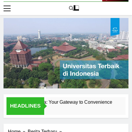
Live Now
sitas Pancasila: Your Gateway to Convenience
Top Prog
HEADLINES
1 Hari Ago