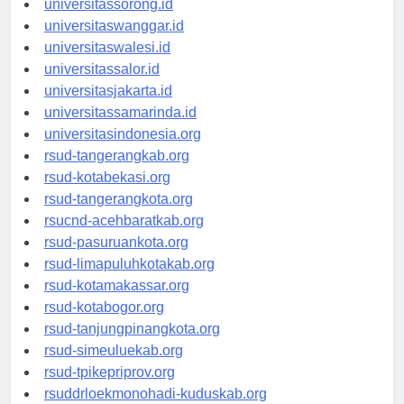
universitassorong.id
universitaswanggar.id
universitaswalesi.id
universitassalor.id
universitasjakarta.id
universitassamarinda.id
universitasindonesia.org
rsud-tangerangkab.org
rsud-kotabekasi.org
rsud-tangerangkota.org
rsucnd-acehbaratkab.org
rsud-pasuruankota.org
rsud-limapuluhkotakab.org
rsud-kotamakassar.org
rsud-kotabogor.org
rsud-tanjungpinangkota.org
rsud-simeuluekab.org
rsud-tpikepriprov.org