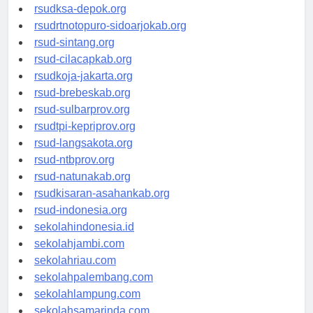
rsuddrloekmonohadi-kuduskab.org
rsudksa-depok.org
rsudrtnotopuro-sidoarjokab.org
rsud-sintang.org
rsud-cilacapkab.org
rsudkoja-jakarta.org
rsud-brebeskab.org
rsud-sulbarprov.org
rsudtpi-kepriprov.org
rsud-langsakota.org
rsud-ntbprov.org
rsud-natunakab.org
rsudkisaran-asahankab.org
rsud-indonesia.org
sekolahindonesia.id
sekolahjambi.com
sekolahriau.com
sekolahpalembang.com
sekolahlampung.com