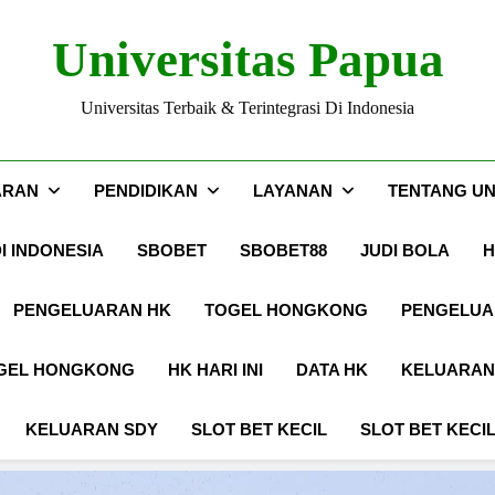
Universitas Papua
Universitas Terbaik & Terintegrasi Di Indonesia
ARAN
PENDIDIKAN
LAYANAN
TENTANG UN
I INDONESIA
SBOBET
SBOBET88
JUDI BOLA
H
PENGELUARAN HK
TOGEL HONGKONG
PENGELUA
GEL HONGKONG
HK HARI INI
DATA HK
KELUARAN
KELUARAN SDY
SLOT BET KECIL
SLOT BET KECI