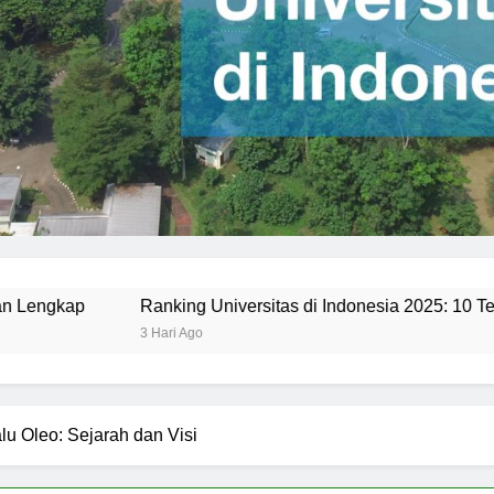
ng Universitas di Indonesia 2025: 10 Terbaik untuk Masa Dep
 Ago
lu Oleo: Sejarah dan Visi