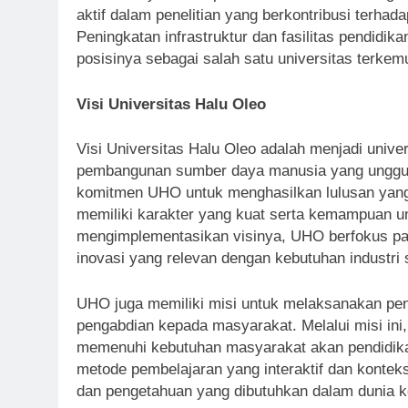
aktif dalam penelitian yang berkontribusi terh
Peningkatan infrastruktur dan fasilitas pendidi
posisinya sebagai salah satu universitas terkem
Visi Universitas Halu Oleo
Visi Universitas Halu Oleo adalah menjadi univer
pembangunan sumber daya manusia yang unggul, 
komitmen UHO untuk menghasilkan lulusan yang 
memiliki karakter yang kuat serta kemampuan unt
mengimplementasikan visinya, UHO berfokus pa
inovasi yang relevan dengan kebutuhan industri
UHO juga memiliki misi untuk melaksanakan pend
pengabdian kepada masyarakat. Melalui misi i
memenuhi kebutuhan masyarakat akan pendidikan
metode pembelajaran yang interaktif dan konte
dan pengetahuan yang dibutuhkan dalam dunia k