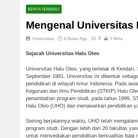
BERITA TERBARU
Mengenal Universitas 
0
Universitas
6 Bulan Ago
3 Mins
Sejarah Universitas Halu Oleo
Universitas Halu Oleo, yang terletak di Kendari,
September 1981. Universitas ini dibentuk sebag
pendidikan di wilayah timur Indonesia. Pada awal
Keguruan dan Ilmu Pendidikan (STKIP) Halu Ole
penambahan program studi, pada tahun 1999, ST
Halu Oleo (UHO) dan menawarkan pendidikan yang
Seiring berjalannya waktu, UHO telah mengalam
program studi. Dengan lebih dari 20 fakultas 
untuk menyediakan pendidikan berkualitas bagi m