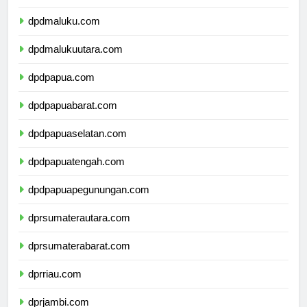
dpdsulawesitenggara.com
dpdmaluku.com
dpdmalukuutara.com
dpdpapua.com
dpdpapuabarat.com
dpdpapuaselatan.com
dpdpapuatengah.com
dpdpapuapegunungan.com
dprsumaterautara.com
dprsumaterabarat.com
dprriau.com