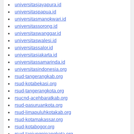
universitassofifi.id
universitasjayapura.id
universitaspapua.id
universitasmanokwari.id
universitassorong.id
universitaswanggar.id
universitaswalesi.id
universitassalor.id
universitasjakarta.id
universitassamarinda.id
universitasindonesia.org
rsud-tangerangkab.org
rsud-kotabekasi.org
rsud-tangerangkota.org
rsucnd-acehbaratkab.org
rsud-pasuruankota.org
rsud-limapuluhkotakab.org
rsud-kotamakassar.org
rsud-kotabogor.org