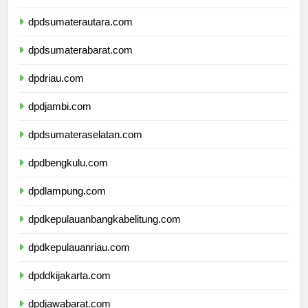
dpdaceh.com
dpdsumaterautara.com
dpdsumaterabarat.com
dpdriau.com
dpdjambi.com
dpdsumateraselatan.com
dpdbengkulu.com
dpdlampung.com
dpdkepulauanbangkabelitung.com
dpdkepulauanriau.com
dpddkijakarta.com