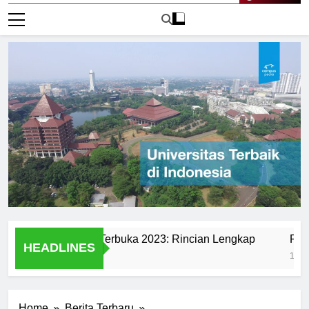
Live Now
di Universitas Terbuka 2023: Rincian Lengkap
Ranking Un
HEADLINES
1 Hari Ago