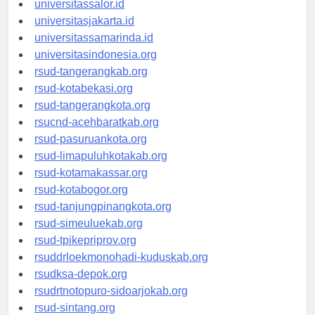
universitassalor.id
universitasjakarta.id
universitassamarinda.id
universitasindonesia.org
rsud-tangerangkab.org
rsud-kotabekasi.org
rsud-tangerangkota.org
rsucnd-acehbaratkab.org
rsud-pasuruankota.org
rsud-limapuluhkotakab.org
rsud-kotamakassar.org
rsud-kotabogor.org
rsud-tanjungpinangkota.org
rsud-simeuluekab.org
rsud-tpikepriprov.org
rsuddrloekmonohadi-kuduskab.org
rsudksa-depok.org
rsudrtnotopuro-sidoarjokab.org