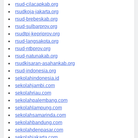
rsud-sintang.org
rsud-cilacapkab.org
rsudkoja-jakarta.org
rsud-brebeskab.org
rsud-sulbarprov.org
rsudtpi-kepriprov.org
rsud-langsakota.org
rsud-ntbprov.org
rsud-natunakab.org
rsudkisaran-asahankab.org
rsud-indonesia.org
sekolahindonesia.id
sekolahjambi.com
sekolahriau.com
sekolahpalembang.com
sekolahlampung.com
sekolahsamarinda.com
sekolahbandung.com
sekolahdenpasar.com