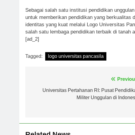
Sebagai salah satu institusi pendidikan unggula
untuk memberikan pendidikan yang berkualitas d
identitas yang kuat melalui Logo Universitas Pa
salah satu lembaga pendidikan terbaik di tanah ai
[ad_2]
Tagged:
logo universitas pancasila
Navigasi
Previou
pos
Universitas Pertahanan RI: Pusat Pendidik
Militer Unggulan di Indones
Related News