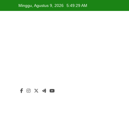
Skip
Minggu, Agustus 9, 2026
5:49:31 AM
to
content