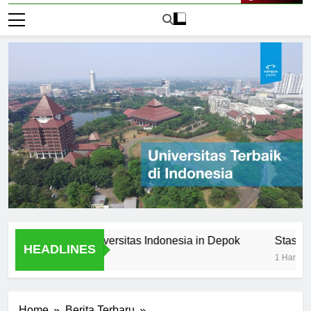
Live Now
ffered at Universitas Indonesia in Depok
Stasiun Unive
HEADLINES
1 Hari Ago