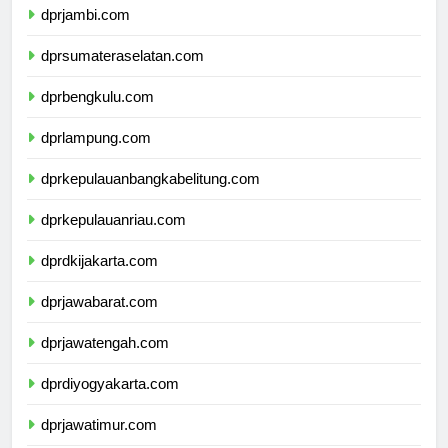
dprjambi.com
dprsumateraselatan.com
dprbengkulu.com
dprlampung.com
dprkepulauanbangkabelitung.com
dprkepulauanriau.com
dprdkijakarta.com
dprjawabarat.com
dprjawatengah.com
dprdiyogyakarta.com
dprjawatimur.com