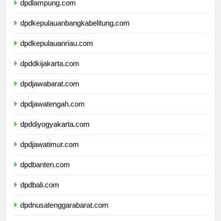
dpdlampung.com
dpdkepulauanbangkabelitung.com
dpdkepulauanriau.com
dpddkijakarta.com
dpdjawabarat.com
dpdjawatengah.com
dpddiyogyakarta.com
dpdjawatimur.com
dpdbanten.com
dpdbali.com
dpdnusatenggarabarat.com