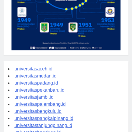
universitasaceh.id
universitasmedan.id
universitaspadang.id
universitaspekanbaru.id
universitasjambi.id
universitaspalembang.id
universitasbengkulu.id
universitaspangkalpinang.id
universitastanjungpinang.id