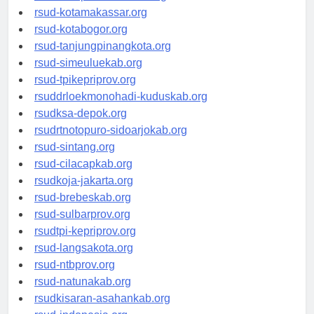
rsud-limapuluhkotakab.org
rsud-kotamakassar.org
rsud-kotabogor.org
rsud-tanjungpinangkota.org
rsud-simeuluekab.org
rsud-tpikepriprov.org
rsuddrloekmonohadi-kuduskab.org
rsudksa-depok.org
rsudrtnotopuro-sidoarjokab.org
rsud-sintang.org
rsud-cilacapkab.org
rsudkoja-jakarta.org
rsud-brebeskab.org
rsud-sulbarprov.org
rsudtpi-kepriprov.org
rsud-langsakota.org
rsud-ntbprov.org
rsud-natunakab.org
rsudkisaran-asahankab.org