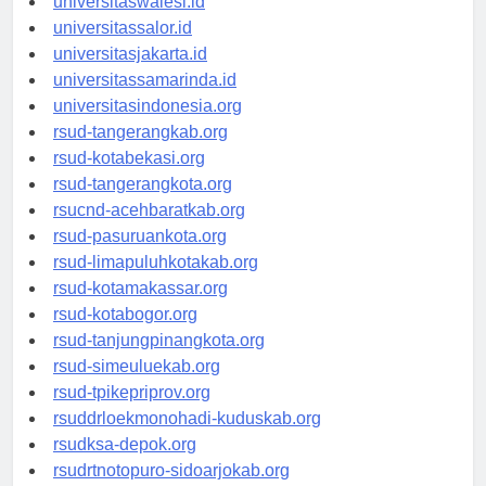
universitaswalesi.id
universitassalor.id
universitasjakarta.id
universitassamarinda.id
universitasindonesia.org
rsud-tangerangkab.org
rsud-kotabekasi.org
rsud-tangerangkota.org
rsucnd-acehbaratkab.org
rsud-pasuruankota.org
rsud-limapuluhkotakab.org
rsud-kotamakassar.org
rsud-kotabogor.org
rsud-tanjungpinangkota.org
rsud-simeuluekab.org
rsud-tpikepriprov.org
rsuddrloekmonohadi-kuduskab.org
rsudksa-depok.org