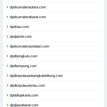
dpdaceh.com
dpdsumaterautara.com
dpdsumaterabarat.com
dpdriau.com
dpdjambi.com
dpdsumateraselatan.com
dpdbengkulu.com
dpdlampung.com
dpdkepulauanbangkabelitung.com
dpdkepulauanriau.com
dpddkijakarta.com