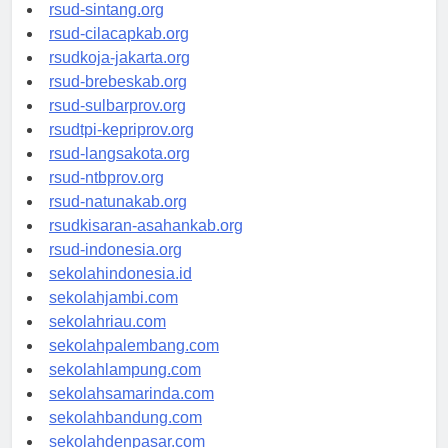
rsudrtnotopuro-sidoarjokab.org
rsud-sintang.org
rsud-cilacapkab.org
rsudkoja-jakarta.org
rsud-brebeskab.org
rsud-sulbarprov.org
rsudtpi-kepriprov.org
rsud-langsakota.org
rsud-ntbprov.org
rsud-natunakab.org
rsudkisaran-asahankab.org
rsud-indonesia.org
sekolahindonesia.id
sekolahjambi.com
sekolahriau.com
sekolahpalembang.com
sekolahlampung.com
sekolahsamarinda.com
sekolahbandung.com