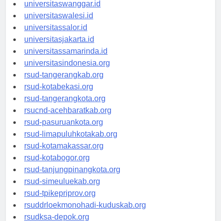
universitassorong.id
universitaswanggar.id
universitaswalesi.id
universitassalor.id
universitasjakarta.id
universitassamarinda.id
universitasindonesia.org
rsud-tangerangkab.org
rsud-kotabekasi.org
rsud-tangerangkota.org
rsucnd-acehbaratkab.org
rsud-pasuruankota.org
rsud-limapuluhkotakab.org
rsud-kotamakassar.org
rsud-kotabogor.org
rsud-tanjungpinangkota.org
rsud-simeuluekab.org
rsud-tpikepriprov.org
rsuddrloekmonohadi-kuduskab.org