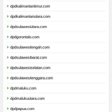
dpdkalimantanselatan.com
dpdkalimantantimur.com
dpdkalimantanutara.com
dpdsulawesiutara.com
dpdgorontalo.com
dpdsulawesitengah.com
dpdsulawesibarat.com
dpdsulawesiselatan.com
dpdsulawesitenggara.com
dpdmaluku.com
dpdmalukuutara.com