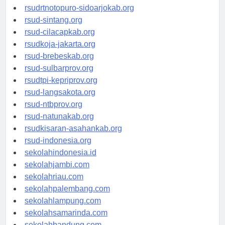
rsudksa-depok.org
rsudrtnotopuro-sidoarjokab.org
rsud-sintang.org
rsud-cilacapkab.org
rsudkoja-jakarta.org
rsud-brebeskab.org
rsud-sulbarprov.org
rsudtpi-kepriprov.org
rsud-langsakota.org
rsud-ntbprov.org
rsud-natunakab.org
rsudkisaran-asahankab.org
rsud-indonesia.org
sekolahindonesia.id
sekolahjambi.com
sekolahriau.com
sekolahpalembang.com
sekolahlampung.com
sekolahsamarinda.com