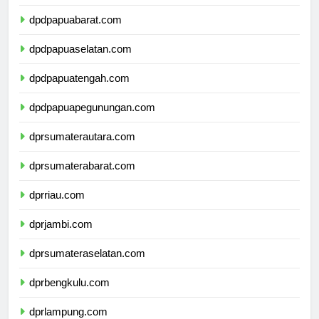
dpdpapua.com
dpdpapuabarat.com
dpdpapuaselatan.com
dpdpapuatengah.com
dpdpapuapegunungan.com
dprsumaterautara.com
dprsumaterabarat.com
dprriau.com
dprjambi.com
dprsumateraselatan.com
dprbengkulu.com