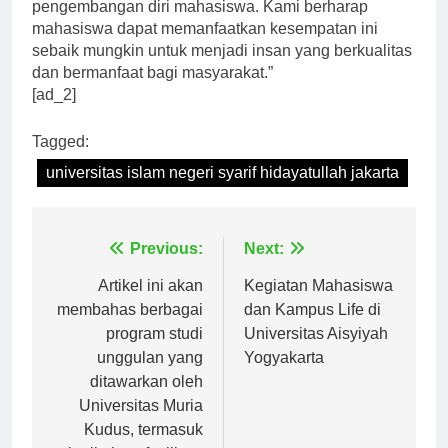
terpisahkan dari proses pembelajaran dan
pengembangan diri mahasiswa. Kami berharap
mahasiswa dapat memanfaatkan kesempatan ini
sebaik mungkin untuk menjadi insan yang berkualitas
dan bermanfaat bagi masyarakat.”
[ad_2]
Tagged:
universitas islam negeri syarif hidayatullah jakarta
Navigasi
Previous:
Next:
pos
Artikel ini akan
Kegiatan Mahasiswa
membahas berbagai
dan Kampus Life di
program studi
Universitas Aisyiyah
unggulan yang
Yogyakarta
ditawarkan oleh
Universitas Muria
Kudus, termasuk