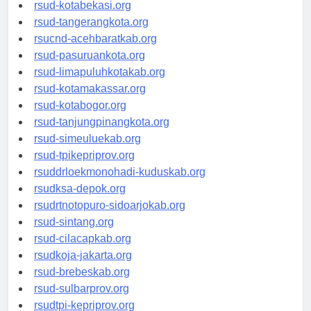
rsud-tangerangkab.org
rsud-kotabekasi.org
rsud-tangerangkota.org
rsucnd-acehbaratkab.org
rsud-pasuruankota.org
rsud-limapuluhkotakab.org
rsud-kotamakassar.org
rsud-kotabogor.org
rsud-tanjungpinangkota.org
rsud-simeuluekab.org
rsud-tpikepriprov.org
rsuddrloekmonohadi-kuduskab.org
rsudksa-depok.org
rsudrtnotopuro-sidoarjokab.org
rsud-sintang.org
rsud-cilacapkab.org
rsudkoja-jakarta.org
rsud-brebeskab.org
rsud-sulbarprov.org