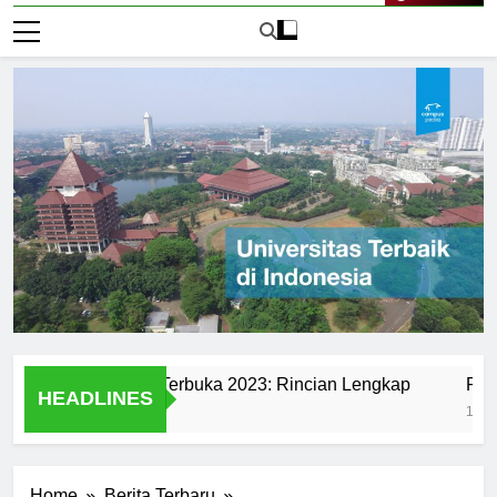
Live Now
di Universitas Terbuka 2023: Rincian Lengkap
Ranking Un
HEADLINES
1 Hari Ago