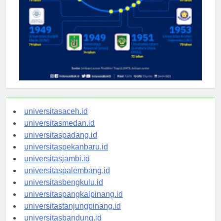
universitasaceh.id
universitasmedan.id
universitaspadang.id
universitaspekanbaru.id
universitasjambi.id
universitaspalembang.id
universitasbengkulu.id
universitaspangkalpinang.id
universitastanjungpinang.id