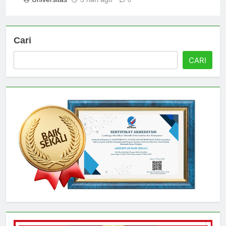
Universitas
3 hari ago
0
Cari
CARI