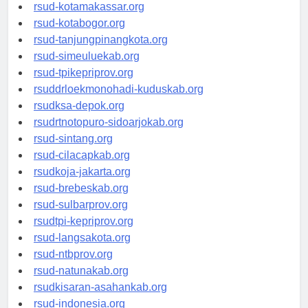
rsud-limapuluhkotakab.org
rsud-kotamakassar.org
rsud-kotabogor.org
rsud-tanjungpinangkota.org
rsud-simeuluekab.org
rsud-tpikepriprov.org
rsuddrloekmonohadi-kuduskab.org
rsudksa-depok.org
rsudrtnotopuro-sidoarjokab.org
rsud-sintang.org
rsud-cilacapkab.org
rsudkoja-jakarta.org
rsud-brebeskab.org
rsud-sulbarprov.org
rsudtpi-kepriprov.org
rsud-langsakota.org
rsud-ntbprov.org
rsud-natunakab.org
rsudkisaran-asahankab.org