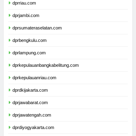
dprriau.com
dprjambi.com
dprsumateraselatan.com
dprbengkulu.com
dprlampung.com
dprkepulauanbangkabelitung.com
dprkepulauanriau.com
dprdkijakarta.com
dprjawabarat.com
dprjawatengah.com
dprdiyogyakarta.com