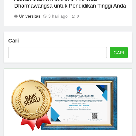
Alasan Utama Memilih Universitas
Dharmawangsa untuk Pendidikan Tinggi Anda
Universitas
3 hari ago
0
Cari
CARI