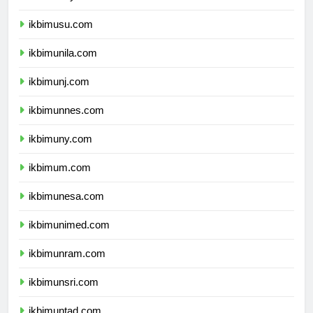
ikbimunsyiah.com
ikbimusu.com
ikbimunila.com
ikbimunj.com
ikbimunnes.com
ikbimuny.com
ikbimum.com
ikbimunesa.com
ikbimunimed.com
ikbimunram.com
ikbimunsri.com