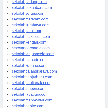
sekolahyogyakarta.com
sekolahpadang.com
sekolahpekanbaru.com
sekolahserang.com
sekolahmataram.com
sekolahsurabaya.com
sekolahpalu.com
sekolahmakassar.com
sekolahkendari.com
sekolahgorontalo.com
sekolahtanjungselor.com
sekolahmanado.com
sekolahkupang.com
sekolahpalangkaraya.com
sekolahbanjarbaru.com
sekolahpontianak.com
sekolahambon.com
sekolahjayapura.com
sekolahmanokwari.com