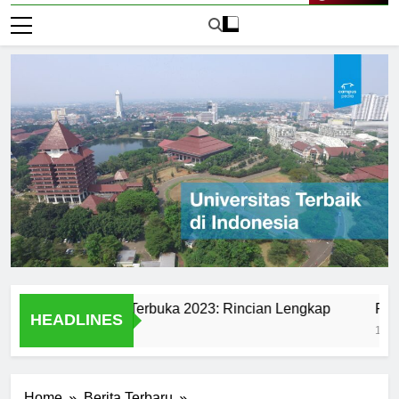
Live Now
 di Universitas Terbuka 2023: Rincian Lengkap
Ranking U
HEADLINES
1 Hari Ago