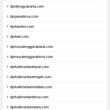
dprjawatengah.com
dprdiyogyakarta.com
dprjawatimur.com
dprbanten.com
dprbali.com
dprnusatenggarabarat.com
dprnusatenggaratimur.com
dprkalimantanbarat.com
dprkalimantantengah.com
dprkalimantanselatan.com
dprkalimantantimur.com