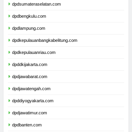
dpdsumateraselatan.com
dpdbengkulu.com
dpdlampung.com
dpdkepulauanbangkabelitung.com
dpdkepulauanriau.com
dpddkijakarta.com
dpdjawabarat.com
dpdjawatengah.com
dpddiyogyakarta.com
dpdjawatimur.com
dpdbanten.com