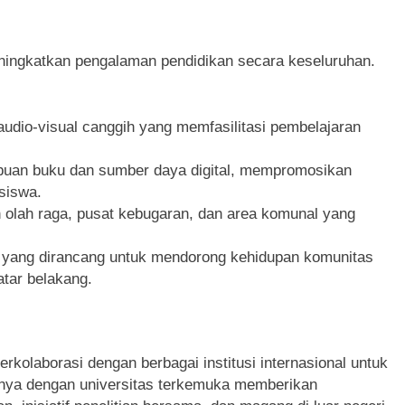
ngkatkan pengalaman pendidikan secara keseluruhan.
audio-visual canggih yang memfasilitasi pembelajaran
buan buku dan sumber daya digital, mempromosikan
 siswa.
n olah raga, pusat kebugaran, dan area komunal yang
yang dirancang untuk mendorong kehidupan komunitas
atar belakang.
kolaborasi dengan berbagai institusi internasional untuk
nya dengan universitas terkemuka memberikan