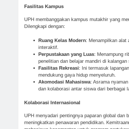
Fasilitas Kampus
UPH membanggakan kampus mutakhir yang meni
Dilengkapi dengan:
Ruang Kelas Modern
: Menampilkan alat 
interaktif.
Perpustakaan yang Luas
: Menampung ri
penelitian dan belajar mandiri di kalangan
Fasilitas Rekreasi
: Ini termasuk lapanga
mendukung gaya hidup menyeluruh.
Akomodasi Mahasiswa
: Asrama nyaman 
dan kolaborasi antar siswa dari berbagai l
Kolaborasi Internasional
UPH menyadari pentingnya paparan global dan ber
meningkatkan penawaran pendidikan. Kemitraan