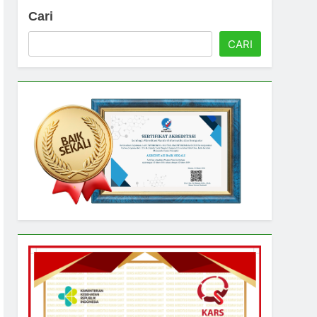
Cari
CARI