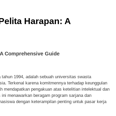
Pelita Harapan: A
: A Comprehensive Guide
a tahun 1994, adalah sebuah universitas swasta
esia. Terkenal karena komitmennya terhadap keunggulan
 mendapatkan pengakuan atas ketelitian intelektual dan
s ini menawarkan beragam program sarjana dan
asiswa dengan keterampilan penting untuk pasar kerja