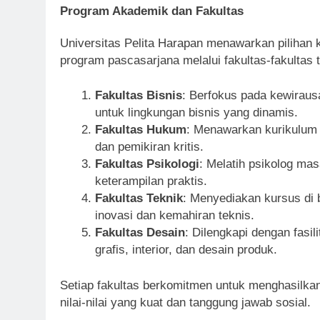
Program Akademik dan Fakultas
Universitas Pelita Harapan menawarkan pilihan 
program pascasarjana melalui fakultas-fakultas 
Fakultas Bisnis
: Berfokus pada kewirau
untuk lingkungan bisnis yang dinamis.
Fakultas Hukum
: Menawarkan kurikulum 
dan pemikiran kritis.
Fakultas Psikologi
: Melatih psikolog ma
keterampilan praktis.
Fakultas Teknik
: Menyediakan kursus di 
inovasi dan kemahiran teknis.
Fakultas Desain
: Dilengkapi dengan fasil
grafis, interior, dan desain produk.
Setiap fakultas berkomitmen untuk menghasilkan 
nilai-nilai yang kuat dan tanggung jawab sosial.