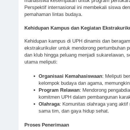
mahasiswa kesempatan untuk program pertukaran, 
Perspektif internasional ini membekali siswa d
pemahaman lintas budaya.
Kehidupan Kampus dan Kegiatan Ekstrakurik
Kehidupan kampus di UPH dinamis dan beragam
ekstrakurikuler untuk mendorong pertumbuhan pr
dan klub hingga peluang menjadi sukarelawan, 
utama meliputi:
Organisasi Kemahasiswaan
: Meliputi b
kelompok budaya dan agama, memungkin
Program Relawan
: Mendorong pengabdia
komitmen UPH dalam pembangunan karak
Olahraga
: Komunitas olahraga yang aktif
sama tim, dan gaya hidup sehat.
Proses Penerimaan