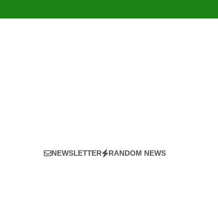
NEWSLETTER
RANDOM NEWS