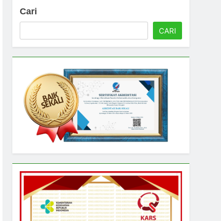
Cari
CARI