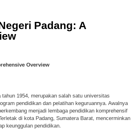
 Negeri Padang: A
iew
prehensive Overview
a tahun 1954, merupakan salah satu universitas
rogram pendidikan dan pelatihan keguruannya. Awalnya
 berkembang menjadi lembaga pendidikan komprehensif
erletak di kota Padang, Sumatera Barat, mencerminkan
ap keunggulan pendidikan.