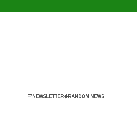
NEWSLETTER
RANDOM NEWS