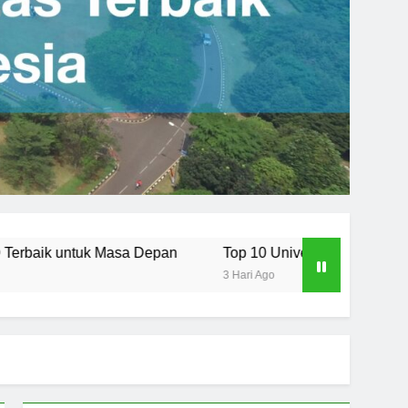
epan
Top 10 Universitas Terbesar di Indonesia Berdasa
3 Hari Ago