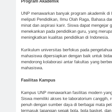
Program Akademik
UNP menawarkan banyak program akademik di ber
meliputi Pendidikan, Ilmu Olah Raga, Bahasa dan
minat dan aspirasi karir. Siswa dapat mengejar g
menekankan pada pendidikan guru, yang merupa
meningkatkan kualitas pendidikan di Indonesia.
Kurikulum universitas berfokus pada pengetahuan
mahasiswa dipersiapkan dengan baik untuk bidang
mendorong kolaborasi antar fakultas yang berbed
mahasiswa.
Fasilitas Kampus
Kampus UNP menawarkan fasilitas modern yang 
Siswa memiliki akses ke laboratorium canggih, 
penuh dengan sumber daya di berbagai mata pela
termasuk lapangan sepak bola, bola basket, da