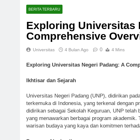
BERITA TERBARU
Exploring Universitas
Comprehensive Overv
0
Universitas
4 Bulan Ago
4 Mins
Exploring Universitas Negeri Padang: A Com
Ikhtisar dan Sejarah
Universitas Negeri Padang (UNP), didirikan pad
terkemuka di Indonesia, yang terkenal dengan p
didirikan sebagai Sekolah Keguruan, UNP telah
yang menawarkan berbagai program akademik. T
warisan budaya yang kaya dan komitmen terhad