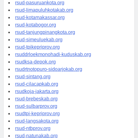
rsucnd-acehbaratkab.org
rsud-pasuruankota.org
rsud-limapuluhkotakab.org
rsud-kotamakassar.org
rsud-kotabogor.org
rsud-tanjungpinangkota.org
rsud-simeuluekab.org
rsud-tpikepriprov.org
rsuddrloekmonohadi-kuduskab.org
rsudksa-depok.org
rsudrtnotopuro-sidoarjokab.org
rsud-sintang.org
rsud-cilacapkab.org
rsudkoja-jakarta.org
rsud-brebeskab.org
rsud-sulbarprov.org
rsudtpi-kepriprov.org
rsud-langsakota.org
rsud-ntbprov.org