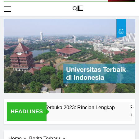
Live Now
di Universitas Terbuka 2023: Rincian Lengkap
Ranking Un
HEADLINES
1 Hari Ago