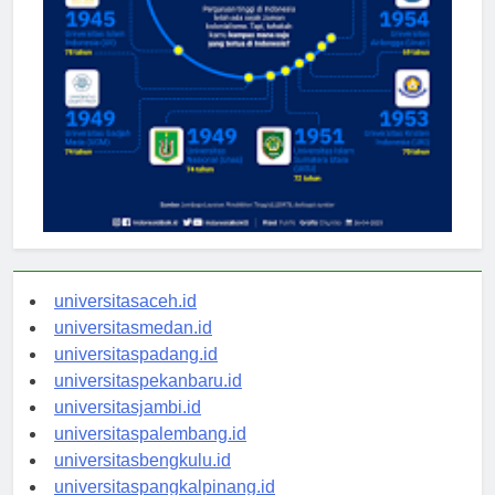
universitasaceh.id
universitasmedan.id
universitaspadang.id
universitaspekanbaru.id
universitasjambi.id
universitaspalembang.id
universitasbengkulu.id