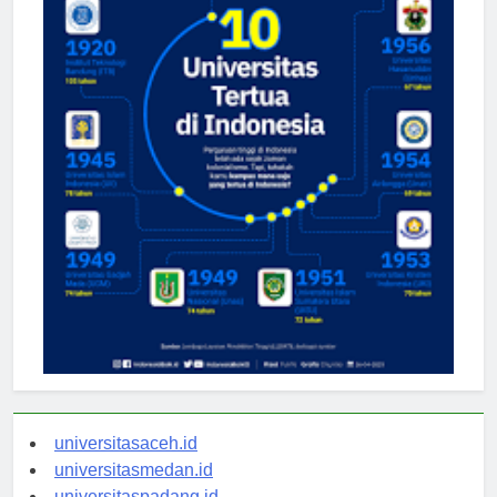
universitasaceh.id
universitasmedan.id