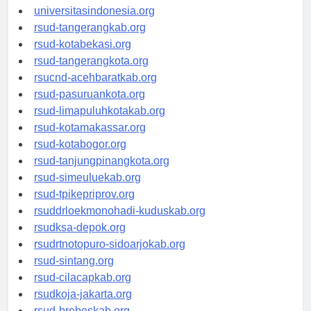
universitassamarinda.id
universitasindonesia.org
rsud-tangerangkab.org
rsud-kotabekasi.org
rsud-tangerangkota.org
rsucnd-acehbaratkab.org
rsud-pasuruankota.org
rsud-limapuluhkotakab.org
rsud-kotamakassar.org
rsud-kotabogor.org
rsud-tanjungpinangkota.org
rsud-simeuluekab.org
rsud-tpikepriprov.org
rsuddrloekmonohadi-kuduskab.org
rsudksa-depok.org
rsudrtnotopuro-sidoarjokab.org
rsud-sintang.org
rsud-cilacapkab.org
rsudkoja-jakarta.org