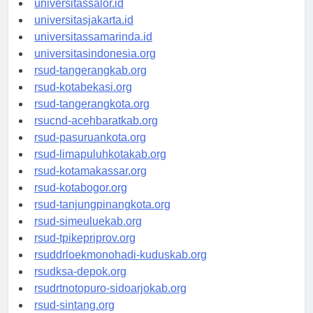
universitassalor.id
universitasjakarta.id
universitassamarinda.id
universitasindonesia.org
rsud-tangerangkab.org
rsud-kotabekasi.org
rsud-tangerangkota.org
rsucnd-acehbaratkab.org
rsud-pasuruankota.org
rsud-limapuluhkotakab.org
rsud-kotamakassar.org
rsud-kotabogor.org
rsud-tanjungpinangkota.org
rsud-simeuluekab.org
rsud-tpikepriprov.org
rsuddrloekmonohadi-kuduskab.org
rsudksa-depok.org
rsudrtnotopuro-sidoarjokab.org