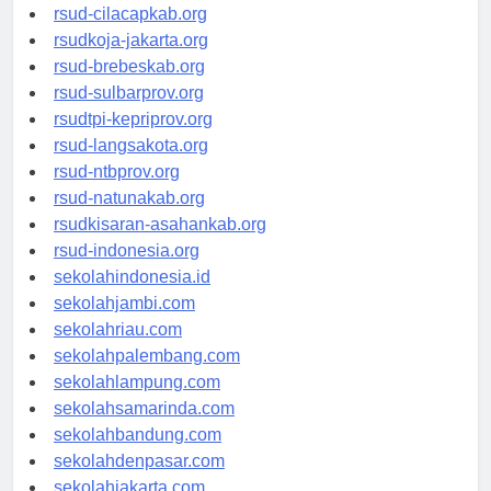
rsud-sintang.org
rsud-cilacapkab.org
rsudkoja-jakarta.org
rsud-brebeskab.org
rsud-sulbarprov.org
rsudtpi-kepriprov.org
rsud-langsakota.org
rsud-ntbprov.org
rsud-natunakab.org
rsudkisaran-asahankab.org
rsud-indonesia.org
sekolahindonesia.id
sekolahjambi.com
sekolahriau.com
sekolahpalembang.com
sekolahlampung.com
sekolahsamarinda.com
sekolahbandung.com
sekolahdenpasar.com