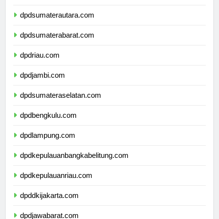
dpdaceh.com
dpdsumaterautara.com
dpdsumaterabarat.com
dpdriau.com
dpdjambi.com
dpdsumateraselatan.com
dpdbengkulu.com
dpdlampung.com
dpdkepulauanbangkabelitung.com
dpdkepulauanriau.com
dpddkijakarta.com