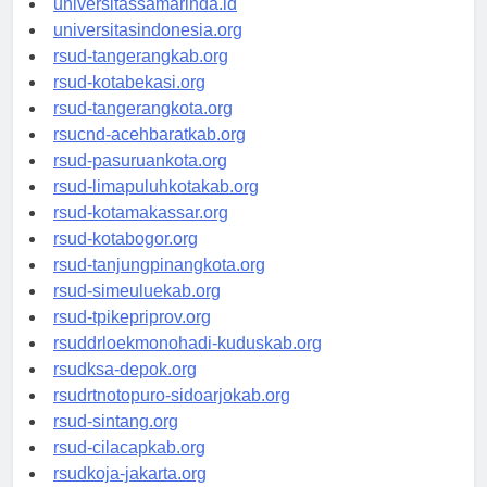
universitassamarinda.id
universitasindonesia.org
rsud-tangerangkab.org
rsud-kotabekasi.org
rsud-tangerangkota.org
rsucnd-acehbaratkab.org
rsud-pasuruankota.org
rsud-limapuluhkotakab.org
rsud-kotamakassar.org
rsud-kotabogor.org
rsud-tanjungpinangkota.org
rsud-simeuluekab.org
rsud-tpikepriprov.org
rsuddrloekmonohadi-kuduskab.org
rsudksa-depok.org
rsudrtnotopuro-sidoarjokab.org
rsud-sintang.org
rsud-cilacapkab.org