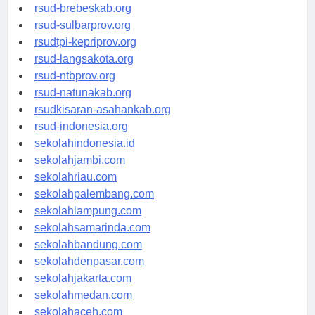
rsudkoja-jakarta.org
rsud-brebeskab.org
rsud-sulbarprov.org
rsudtpi-kepriprov.org
rsud-langsakota.org
rsud-ntbprov.org
rsud-natunakab.org
rsudkisaran-asahankab.org
rsud-indonesia.org
sekolahindonesia.id
sekolahjambi.com
sekolahriau.com
sekolahpalembang.com
sekolahlampung.com
sekolahsamarinda.com
sekolahbandung.com
sekolahdenpasar.com
sekolahjakarta.com
sekolahmedan.com