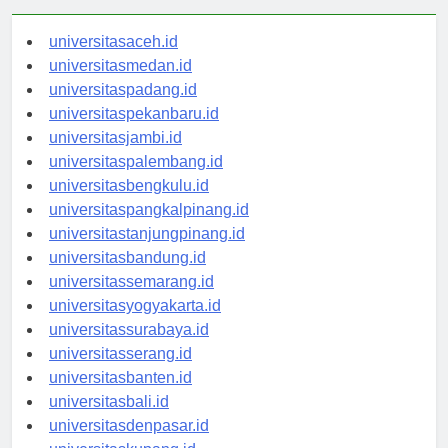
universitasaceh.id
universitasmedan.id
universitaspadang.id
universitaspekanbaru.id
universitasjambi.id
universitaspalembang.id
universitasbengkulu.id
universitaspangkalpinang.id
universitastanjungpinang.id
universitasbandung.id
universitassemarang.id
universitasyogyakarta.id
universitassurabaya.id
universitasserang.id
universitasbanten.id
universitasbali.id
universitasdenpasar.id