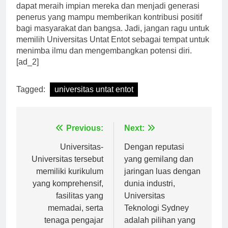
Dengan begitu, para calon mahasiswa diharapkan
dapat meraih impian mereka dan menjadi generasi
penerus yang mampu memberikan kontribusi positif
bagi masyarakat dan bangsa. Jadi, jangan ragu untuk
memilih Universitas Untat Entot sebagai tempat untuk
menimba ilmu dan mengembangkan potensi diri.
[ad_2]
Tagged:
universitas untat entot
Navigasi
Previous:
Next:
pos
Universitas-
Dengan reputasi
Universitas tersebut
yang gemilang dan
memiliki kurikulum
jaringan luas dengan
yang komprehensif,
dunia industri,
fasilitas yang
Universitas
memadai, serta
Teknologi Sydney