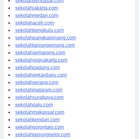
sekolahdenpasar.com
sekolahjakarta.com
sekolahmedan.com
sekolahaceh.com
sekolahbengkulu.com
sekolahpangkalpinang.com
sekolahtanjungpinang.com
sekolahsemarang.com
sekolahyogyakarta.com
sekolahpadang.com
sekolahpekanbaru.com
sekolahserang.com
sekolahmataram.com
sekolahsurabaya.com
sekolahpalu.com
sekolahmakassar.com
sekolahkendari.com
sekolahgorontalo.com