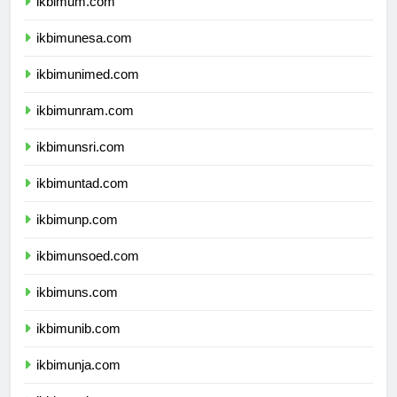
ikbimum.com
ikbimunesa.com
ikbimunimed.com
ikbimunram.com
ikbimunsri.com
ikbimuntad.com
ikbimunp.com
ikbimunsoed.com
ikbimuns.com
ikbimunib.com
ikbimunja.com