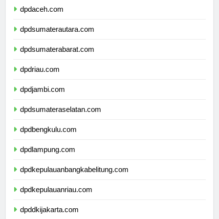
dpdaceh.com
dpdsumaterautara.com
dpdsumaterabarat.com
dpdriau.com
dpdjambi.com
dpdsumateraselatan.com
dpdbengkulu.com
dpdlampung.com
dpdkepulauanbangkabelitung.com
dpdkepulauanriau.com
dpddkijakarta.com