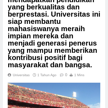
mendapatkan pendidikan
yang berkualitas dan
berprestasi. Universitas ini
siap membantu
mahasiswanya meraih
impian mereka dan
menjadi generasi penerus
yang mampu memberikan
kontribusi positif bagi
masyarakat dan bangsa.
0
Universitas
1 Tahun Ago
1 Mins