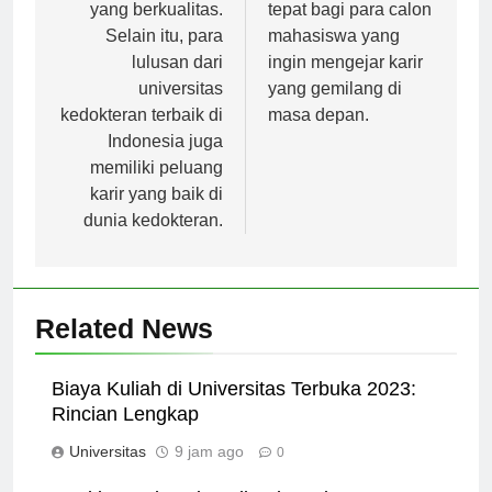
tenaga pengajar
adalah pilihan yang
yang berkualitas.
tepat bagi para calon
Selain itu, para
mahasiswa yang
lulusan dari
ingin mengejar karir
universitas
yang gemilang di
kedokteran terbaik di
masa depan.
Indonesia juga
memiliki peluang
karir yang baik di
dunia kedokteran.
Related News
Biaya Kuliah di Universitas Terbuka 2023:
Rincian Lengkap
Universitas
9 jam ago
0