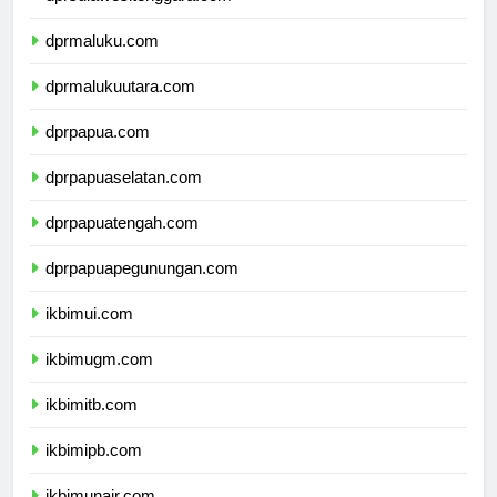
dprsulawesitenggara.com
dprmaluku.com
dprmalukuutara.com
dprpapua.com
dprpapuaselatan.com
dprpapuatengah.com
dprpapuapegunungan.com
ikbimui.com
ikbimugm.com
ikbimitb.com
ikbimipb.com