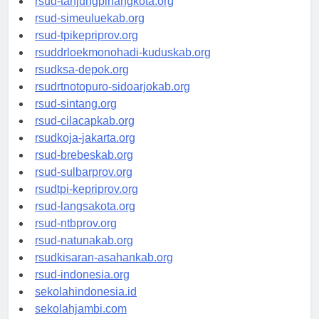
rsud-tanjungpinangkota.org
rsud-simeuluekab.org
rsud-tpikepriprov.org
rsuddrloekmonohadi-kuduskab.org
rsudksa-depok.org
rsudrtnotopuro-sidoarjokab.org
rsud-sintang.org
rsud-cilacapkab.org
rsudkoja-jakarta.org
rsud-brebeskab.org
rsud-sulbarprov.org
rsudtpi-kepriprov.org
rsud-langsakota.org
rsud-ntbprov.org
rsud-natunakab.org
rsudkisaran-asahankab.org
rsud-indonesia.org
sekolahindonesia.id