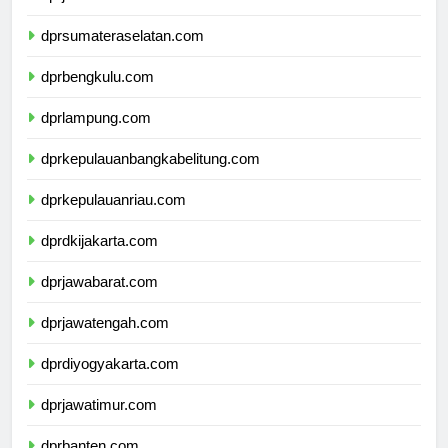
dprjambi.com
dprsumateraselatan.com
dprbengkulu.com
dprlampung.com
dprkepulauanbangkabelitung.com
dprkepulauanriau.com
dprdkijakarta.com
dprjawabarat.com
dprjawatengah.com
dprdiyogyakarta.com
dprjawatimur.com