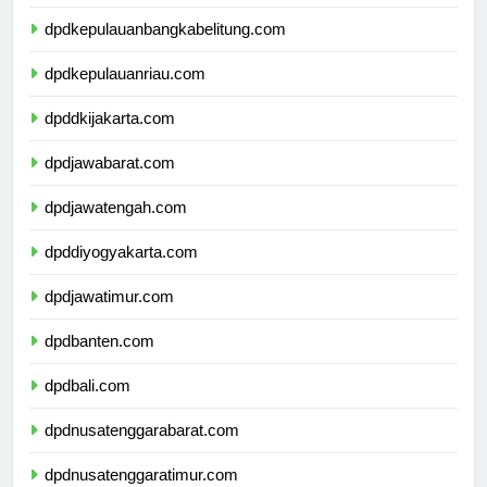
dpdlampung.com
dpdkepulauanbangkabelitung.com
dpdkepulauanriau.com
dpddkijakarta.com
dpdjawabarat.com
dpdjawatengah.com
dpddiyogyakarta.com
dpdjawatimur.com
dpdbanten.com
dpdbali.com
dpdnusatenggarabarat.com