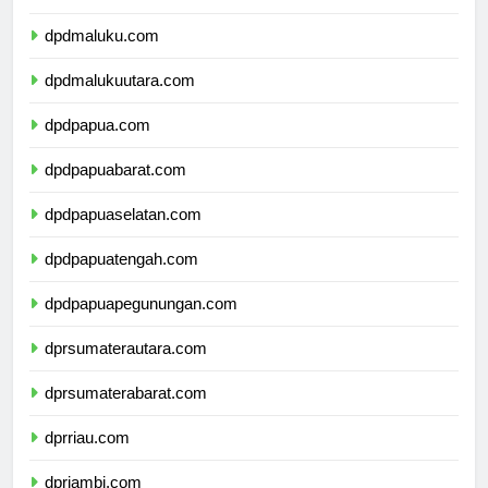
dpdsulawesitenggara.com
dpdmaluku.com
dpdmalukuutara.com
dpdpapua.com
dpdpapuabarat.com
dpdpapuaselatan.com
dpdpapuatengah.com
dpdpapuapegunungan.com
dprsumaterautara.com
dprsumaterabarat.com
dprriau.com