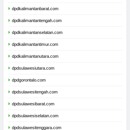
dpdnusatenggaratimur.com
dpdkalimantanbarat.com
dpdkalimantantengah.com
dpdkalimantanselatan.com
dpdkalimantantimur.com
dpdkalimantanutara.com
dpdsulawesiutara.com
dpdgorontalo.com
dpdsulawesitengah.com
dpdsulawesibarat.com
dpdsulawesiselatan.com