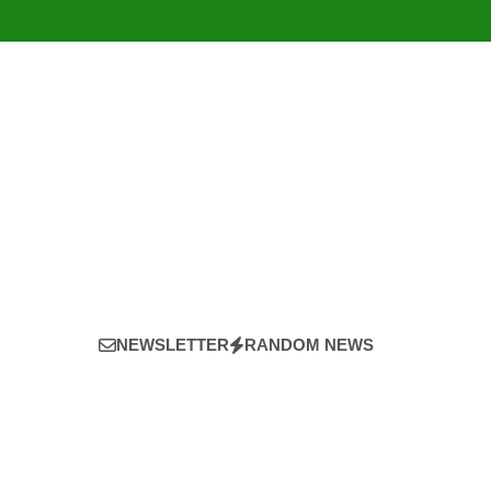
NEWSLETTER
RANDOM NEWS