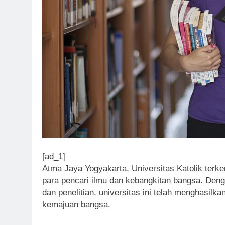
[ad_1]
Atma Jaya Yogyakarta, Universitas Katolik terke
para pencari ilmu dan kebangkitan bangsa. Deng
dan penelitian, universitas ini telah menghasilka
kemajuan bangsa.