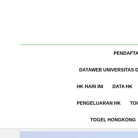
PENDAFT
DATAWEB UNIVERSITAS D
HK HARI INI
DATA HK
PENGELUARAN HK
TO
TOGEL HONGKONG