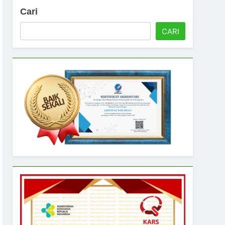
Cari
CARI