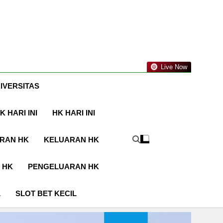
Live Now
IVERSITAS
K HARI INI
HK HARI INI
RAN HK
KELUARAN HK
 HK
PENGELUARAN HK
L
SLOT BET KECIL