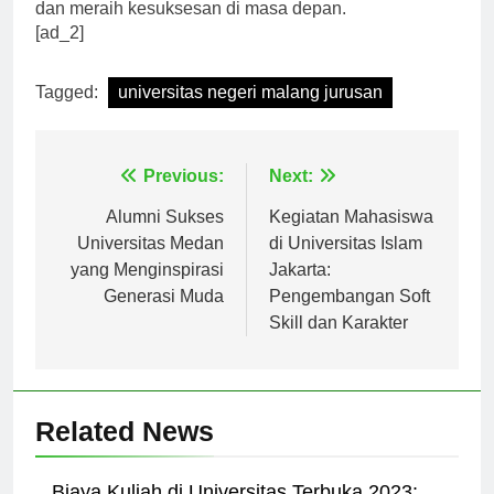
memilih UM sebagai tempat untuk mengejar cita-cita
dan meraih kesuksesan di masa depan.
[ad_2]
Tagged:
universitas negeri malang jurusan
Navigasi
Previous:
Next:
pos
Alumni Sukses
Kegiatan Mahasiswa
Universitas Medan
di Universitas Islam
yang Menginspirasi
Jakarta:
Generasi Muda
Pengembangan Soft
Skill dan Karakter
Related News