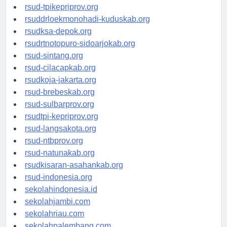
rsud-simeuluekab.org
rsud-tpikepriprov.org
rsuddrloekmonohadi-kuduskab.org
rsudksa-depok.org
rsudrtnotopuro-sidoarjokab.org
rsud-sintang.org
rsud-cilacapkab.org
rsudkoja-jakarta.org
rsud-brebeskab.org
rsud-sulbarprov.org
rsudtpi-kepriprov.org
rsud-langsakota.org
rsud-ntbprov.org
rsud-natunakab.org
rsudkisaran-asahankab.org
rsud-indonesia.org
sekolahindonesia.id
sekolahjambi.com
sekolahriau.com