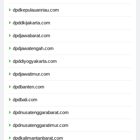
dpdkepulauanbangkabelitung.com
dpdkepulauanriau.com
dpddkijakarta.com
dpdjawabarat.com
dpdjawatengah.com
dpddiyogyakarta.com
dpdjawatimur.com
dpdbanten.com
dpdbali.com
dpdnusatenggarabarat.com
dpdnusatenggaratimur.com