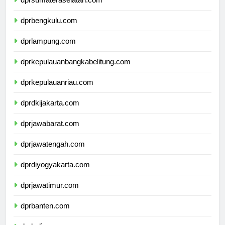
dprsumateraselatan.com
dprbengkulu.com
dprlampung.com
dprkepulauanbangkabelitung.com
dprkepulauanriau.com
dprdkijakarta.com
dprjawabarat.com
dprjawatengah.com
dprdiyogyakarta.com
dprjawatimur.com
dprbanten.com