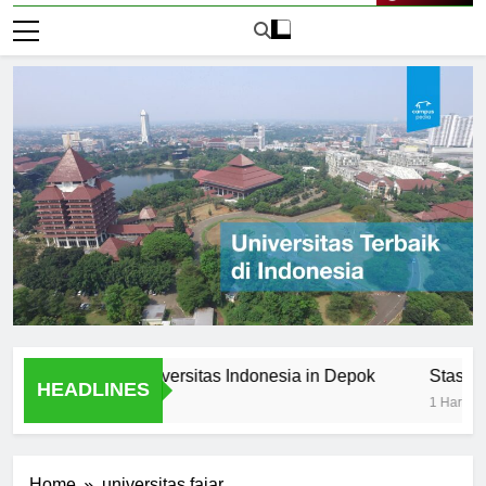
Live Now
Offered at Universitas Indonesia in Depok
Stasiun Unive
HEADLINES
1 Hari Ago