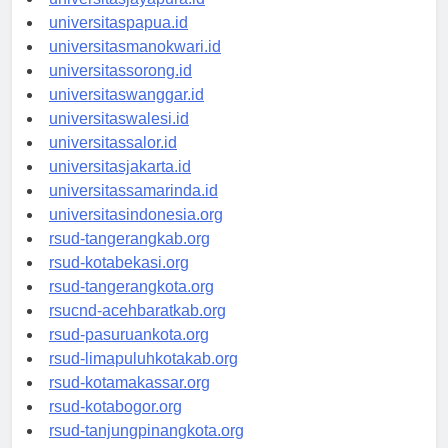
universitasjayapura.id
universitaspapua.id
universitasmanokwari.id
universitassorong.id
universitaswanggar.id
universitaswalesi.id
universitassalor.id
universitasjakarta.id
universitassamarinda.id
universitasindonesia.org
rsud-tangerangkab.org
rsud-kotabekasi.org
rsud-tangerangkota.org
rsucnd-acehbaratkab.org
rsud-pasuruankota.org
rsud-limapuluhkotakab.org
rsud-kotamakassar.org
rsud-kotabogor.org