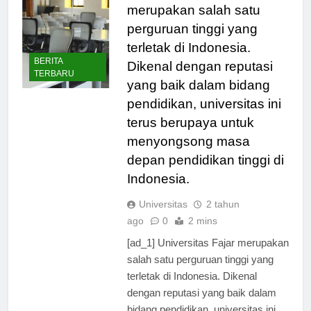
Universitas Fajar
merupakan salah satu
perguruan tinggi yang
terletak di Indonesia.
BERITA
Dikenal dengan reputasi
TERBARU
yang baik dalam bidang
pendidikan, universitas ini
terus berupaya untuk
menyongsong masa
depan pendidikan tinggi di
Indonesia.
Universitas
2 tahun
ago
0
2 mins
[ad_1] Universitas Fajar merupakan
salah satu perguruan tinggi yang
terletak di Indonesia. Dikenal
dengan reputasi yang baik dalam