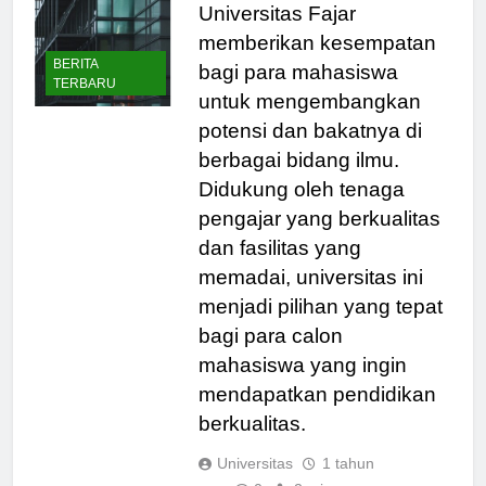
studi yang ditawarkan,
Universitas Fajar
memberikan kesempatan
BERITA
bagi para mahasiswa
TERBARU
untuk mengembangkan
potensi dan bakatnya di
berbagai bidang ilmu.
Didukung oleh tenaga
pengajar yang berkualitas
dan fasilitas yang
memadai, universitas ini
menjadi pilihan yang tepat
bagi para calon
mahasiswa yang ingin
mendapatkan pendidikan
berkualitas.
Universitas
1 tahun