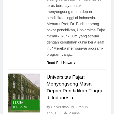
bidang pendidikan, universitas ini
terus berupaya untuk
menyongsong masa depan
pendidikan tinggi di Indonesia.
Menurut Prof. Dr. Budi, seorang
pakar pendidikan, Universitas Fajar
memiliki kurikulum yang sesuai
dengan kebutuhan dunia kerja saat
ini. “Mereka mempunyai program-
program yang…
Read Full News
Universitas Fajar:
Menyongsong Masa
Depan Pendidikan Tinggi
di Indonesia
BERITA
Universitas
2 tahun
TERBARU