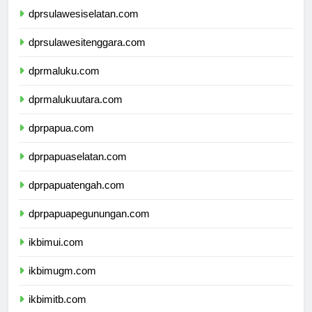
dprsulawesiselatan.com
dprsulawesitenggara.com
dprmaluku.com
dprmalukuutara.com
dprpapua.com
dprpapuaselatan.com
dprpapuatengah.com
dprpapuapegunungan.com
ikbimui.com
ikbimugm.com
ikbimitb.com