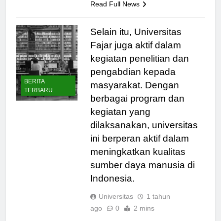
Read Full News
Selain itu, Universitas
Fajar juga aktif dalam
kegiatan penelitian dan
pengabdian kepada
BERITA
masyarakat. Dengan
TERBARU
berbagai program dan
kegiatan yang
dilaksanakan, universitas
ini berperan aktif dalam
meningkatkan kualitas
sumber daya manusia di
Indonesia.
Universitas
1 tahun
ago
0
2 mins