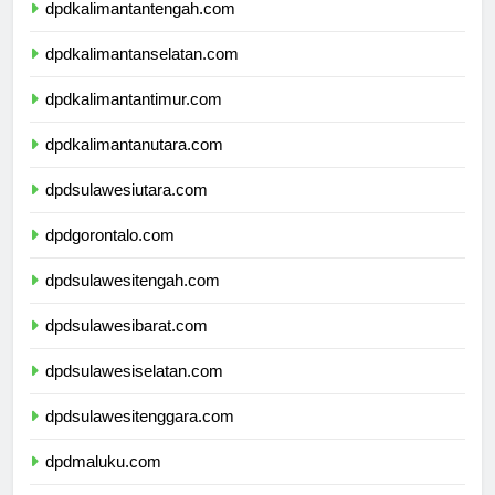
dpdkalimantantengah.com
dpdkalimantanselatan.com
dpdkalimantantimur.com
dpdkalimantanutara.com
dpdsulawesiutara.com
dpdgorontalo.com
dpdsulawesitengah.com
dpdsulawesibarat.com
dpdsulawesiselatan.com
dpdsulawesitenggara.com
dpdmaluku.com