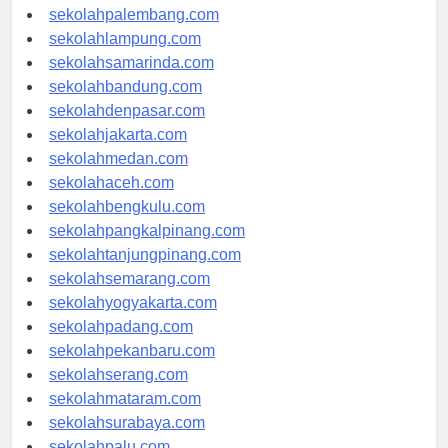
sekolahriau.com
sekolahpalembang.com
sekolahlampung.com
sekolahsamarinda.com
sekolahbandung.com
sekolahdenpasar.com
sekolahjakarta.com
sekolahmedan.com
sekolahaceh.com
sekolahbengkulu.com
sekolahpangkalpinang.com
sekolahtanjungpinang.com
sekolahsemarang.com
sekolahyogyakarta.com
sekolahpadang.com
sekolahpekanbaru.com
sekolahserang.com
sekolahmataram.com
sekolahsurabaya.com