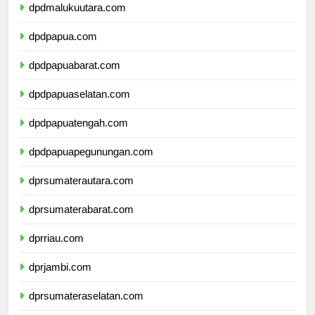
dpdmalukuutara.com
dpdpapua.com
dpdpapuabarat.com
dpdpapuaselatan.com
dpdpapuatengah.com
dpdpapuapegunungan.com
dprsumaterautara.com
dprsumaterabarat.com
dprriau.com
dprjambi.com
dprsumateraselatan.com