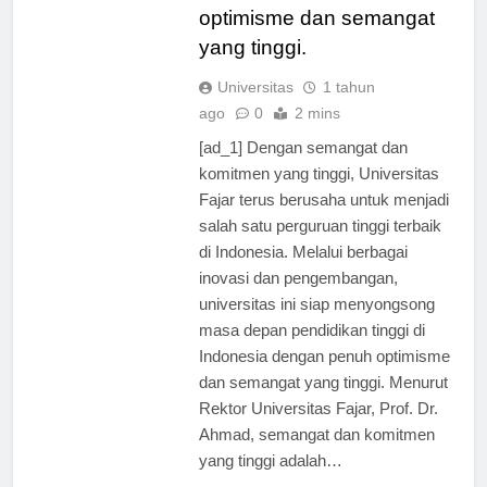
Indonesia dengan penuh
optimisme dan semangat
yang tinggi.
Universitas
1 tahun
ago
0
2 mins
[ad_1] Dengan semangat dan
komitmen yang tinggi, Universitas
Fajar terus berusaha untuk menjadi
salah satu perguruan tinggi terbaik
di Indonesia. Melalui berbagai
inovasi dan pengembangan,
universitas ini siap menyongsong
masa depan pendidikan tinggi di
Indonesia dengan penuh optimisme
dan semangat yang tinggi. Menurut
Rektor Universitas Fajar, Prof. Dr.
Ahmad, semangat dan komitmen
yang tinggi adalah…