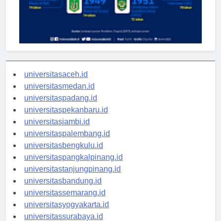
universitasaceh.id
universitasmedan.id
universitaspadang.id
universitaspekanbaru.id
universitasjambi.id
universitaspalembang.id
universitasbengkulu.id
universitaspangkalpinang.id
universitastanjungpinang.id
universitasbandung.id
universitassemarang.id
universitasyogyakarta.id