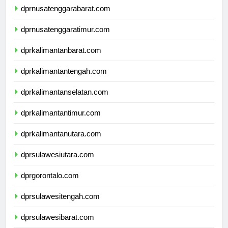
dprnusatenggarabarat.com
dprnusatenggaratimur.com
dprkalimantanbarat.com
dprkalimantantengah.com
dprkalimantanselatan.com
dprkalimantantimur.com
dprkalimantanutara.com
dprsulawesiutara.com
dprgorontalo.com
dprsulawesitengah.com
dprsulawesibarat.com