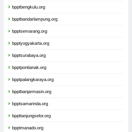
bpptpangkalpinang.org
bpptbengkulu.org
bpptbandarlampung.org
bpptsemarang.org
bpptyogyakarta.org
bpptsurabaya.org
bpptpontianak.org
bpptpalangkaraya.org
bpptbanjarmasin.org
bpptsamarinda.org
bppttanjungselor.org