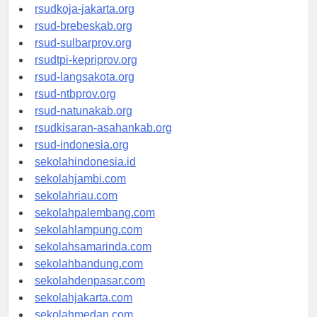
rsud-cilacapkab.org
rsudkoja-jakarta.org
rsud-brebeskab.org
rsud-sulbarprov.org
rsudtpi-kepriprov.org
rsud-langsakota.org
rsud-ntbprov.org
rsud-natunakab.org
rsudkisaran-asahankab.org
rsud-indonesia.org
sekolahindonesia.id
sekolahjambi.com
sekolahriau.com
sekolahpalembang.com
sekolahlampung.com
sekolahsamarinda.com
sekolahbandung.com
sekolahdenpasar.com
sekolahjakarta.com