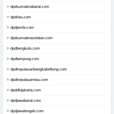
dpdsumaterautara.com
dpdsumaterabarat.com
dpdriau.com
dpdjambi.com
dpdsumateraselatan.com
dpdbengkulu.com
dpdlampung.com
dpdkepulauanbangkabelitung.com
dpdkepulauanriau.com
dpddkijakarta.com
dpdjawabarat.com