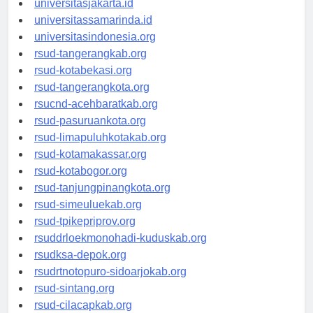
universitasjakarta.id
universitassamarinda.id
universitasindonesia.org
rsud-tangerangkab.org
rsud-kotabekasi.org
rsud-tangerangkota.org
rsucnd-acehbaratkab.org
rsud-pasuruankota.org
rsud-limapuluhkotakab.org
rsud-kotamakassar.org
rsud-kotabogor.org
rsud-tanjungpinangkota.org
rsud-simeuluekab.org
rsud-tpikepriprov.org
rsuddrloekmonohadi-kuduskab.org
rsudksa-depok.org
rsudrtnotopuro-sidoarjokab.org
rsud-sintang.org