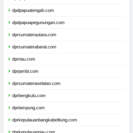
dpdpapuaselatan.com
dpdpapuatengah.com
dpdpapuapegunungan.com
dprsumaterautara.com
dprsumaterabarat.com
dprriau.com
dprjambi.com
dprsumateraselatan.com
dprbengkulu.com
dprlampung.com
dprkepulauanbangkabelitung.com