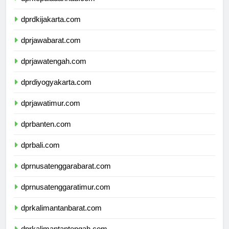
dprkepulauanriau.com
dprdkijakarta.com
dprjawabarat.com
dprjawatengah.com
dprdiyogyakarta.com
dprjawatimur.com
dprbanten.com
dprbali.com
dprnusatenggarabarat.com
dprnusatenggaratimur.com
dprkalimantanbarat.com