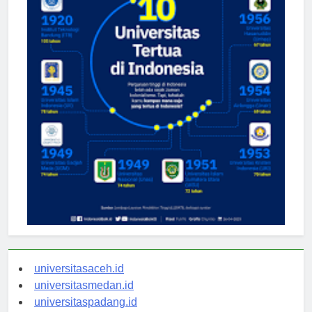
universitasaceh.id
universitasmedan.id