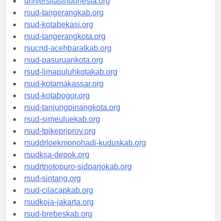
universitasindonesia.org
rsud-tangerangkab.org
rsud-kotabekasi.org
rsud-tangerangkota.org
rsucnd-acehbaratkab.org
rsud-pasuruankota.org
rsud-limapuluhkotakab.org
rsud-kotamakassar.org
rsud-kotabogor.org
rsud-tanjungpinangkota.org
rsud-simeuluekab.org
rsud-tpikepriprov.org
rsuddrloekmonohadi-kuduskab.org
rsudksa-depok.org
rsudrtnotopuro-sidoarjokab.org
rsud-sintang.org
rsud-cilacapkab.org
rsudkoja-jakarta.org