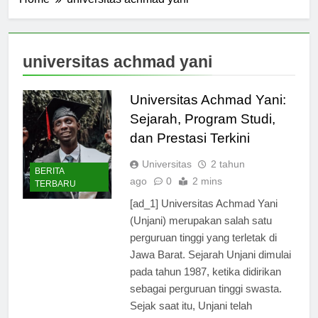
Home
universitas achmad yani
universitas achmad yani
Universitas Achmad Yani:
Sejarah, Program Studi,
dan Prestasi Terkini
Universitas
2 tahun
BERITA
ago
0
2 mins
TERBARU
[ad_1] Universitas Achmad Yani
(Unjani) merupakan salah satu
perguruan tinggi yang terletak di
Jawa Barat. Sejarah Unjani dimulai
pada tahun 1987, ketika didirikan
sebagai perguruan tinggi swasta.