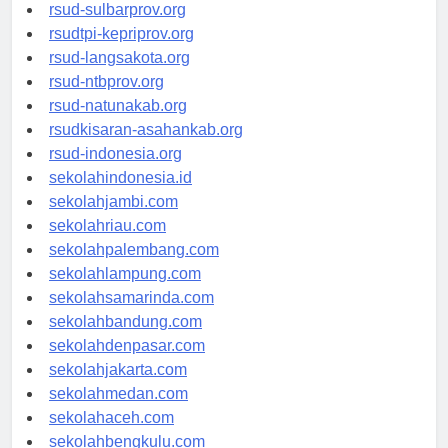
rsud-brebeskab.org
rsud-sulbarprov.org
rsudtpi-kepriprov.org
rsud-langsakota.org
rsud-ntbprov.org
rsud-natunakab.org
rsudkisaran-asahankab.org
rsud-indonesia.org
sekolahindonesia.id
sekolahjambi.com
sekolahriau.com
sekolahpalembang.com
sekolahlampung.com
sekolahsamarinda.com
sekolahbandung.com
sekolahdenpasar.com
sekolahjakarta.com
sekolahmedan.com
sekolahaceh.com