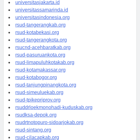
universitassalor.id
universitasjakarta.id
universitassamarinda.id
universitasindonesia.org
rsud-tangerangkab.org
rsud-kotabekasi.org
rsud-tangerangkota.org
rsucnd-acehbaratkab.org
rsud-pasuruankota.org
rsud-limapuluhkotakab.org
rsud-kotamakassar.org
rsud-kotabogor.org
rsud-tanjungpinangkota.org
rsud-simeuluekab.org
rsud-tpikepriprov.org
rsuddrloekmonohadi-kuduskab.org
rsudksa-depok.org
rsudrtnotopuro-sidoarjokab.org
rsud-sintang.org