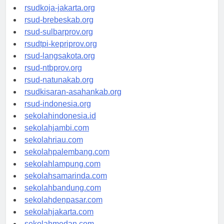
rsud-cilacapkab.org
rsudkoja-jakarta.org
rsud-brebeskab.org
rsud-sulbarprov.org
rsudtpi-kepriprov.org
rsud-langsakota.org
rsud-ntbprov.org
rsud-natunakab.org
rsudkisaran-asahankab.org
rsud-indonesia.org
sekolahindonesia.id
sekolahjambi.com
sekolahriau.com
sekolahpalembang.com
sekolahlampung.com
sekolahsamarinda.com
sekolahbandung.com
sekolahdenpasar.com
sekolahjakarta.com