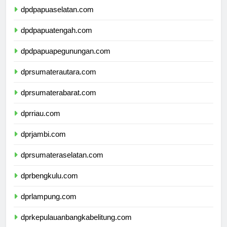
dpdpapuaselatan.com
dpdpapuatengah.com
dpdpapuapegunungan.com
dprsumaterautara.com
dprsumaterabarat.com
dprriau.com
dprjambi.com
dprsumateraselatan.com
dprbengkulu.com
dprlampung.com
dprkepulauanbangkabelitung.com